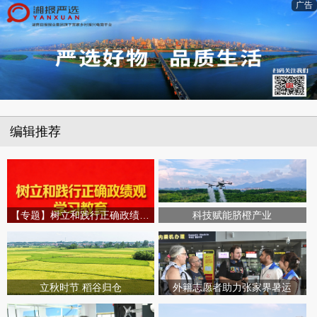
广告
编辑推荐
【专题】树立和践行正确政绩观学习教育
科技赋能脐橙产业
立秋时节 稻谷归仓
外籍志愿者助力张家界暑运