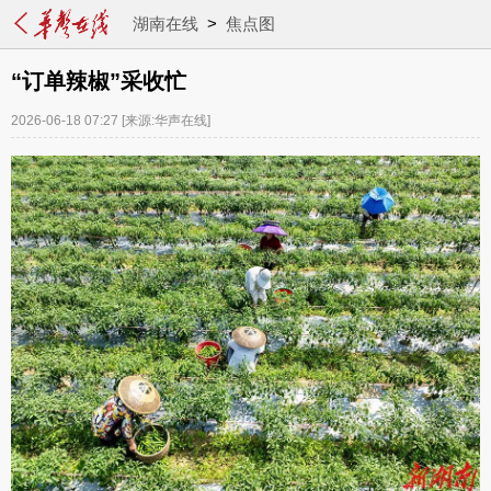
湖南在线
>
焦点图
“订单辣椒”采收忙
2026-06-18 07:27
[来源:华声在线]