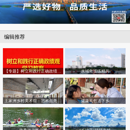
编辑推荐
【专题】树立和践行正确政绩观学习教育
水域救援练精兵
王家洲乡村美术馆：艺术点亮田园乡村
健康礼包送下乡