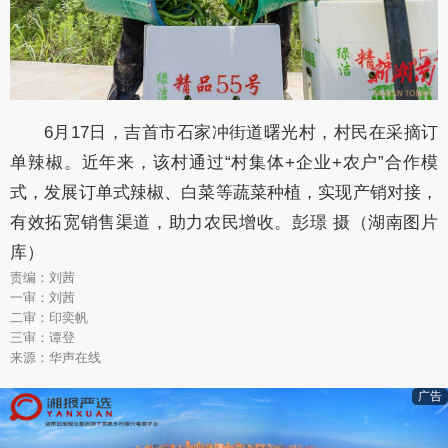
6月17日，吉首市石家冲街道曙光村，村民在采摘订
单辣椒。近年来，该村通过“村集体+企业+农户”合作模
式，发展订单式辣椒、白菜等蔬菜种植，实现产销对接，
有效拓宽销售渠道，助力农民增收。彭璟 摄（湖南图片
库）
责编：刘茜
一审：刘茜
二审：印奕帆
三审：谭登
来源：华声在线
广告