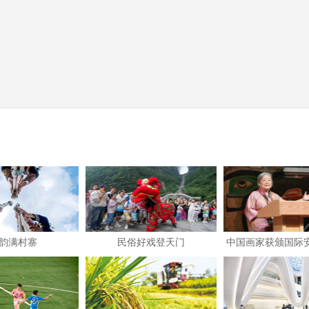
韵满村寨
民俗好戏登天门
中国画家获颁国际
画家奖