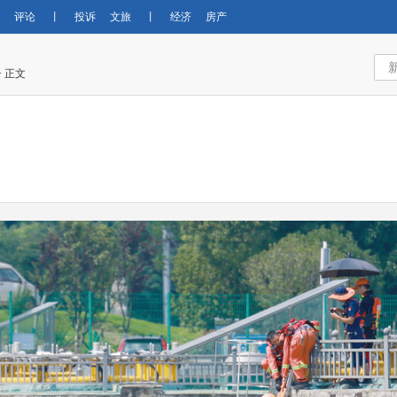
评论
丨
投诉
文旅
丨
经济
房产
> 正文