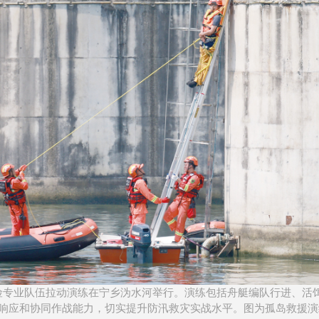
洪抢险专业队伍拉动演练在宁乡沩水河举行。演练包括舟艇编队行进、活
响应和协同作战能力，切实提升防汛救灾实战水平。图为孤岛救援演