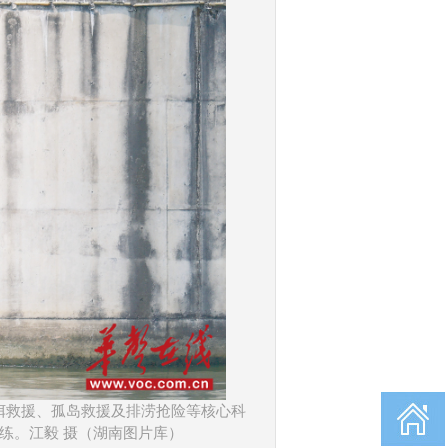
饵救援、孤岛救援及排涝抢险等核心科
练。江毅 摄（湖南图片库）