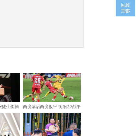
安徒生奖插
两度落后两度扳平 衡阳2:2战平
郴州