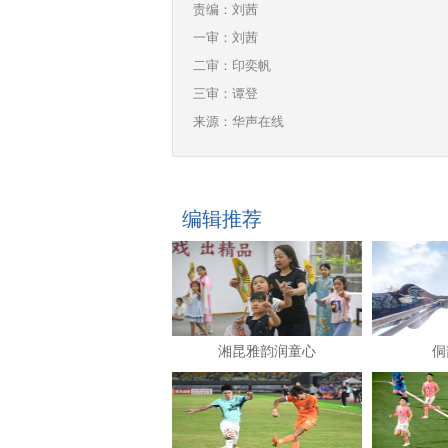
责编：刘茜
一审：刘茜
二审：印奕帆
三审：谭登
来源：华声在线
编辑推荐
湘昆雅韵润童心
侗