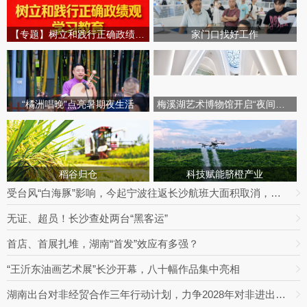
【专题】树立和践行正确政绩观学习教育
家门口找好工作
“橘洲唱晚”点亮暑期夜生活
梅溪湖艺术博物馆开启“夜间模式”
稻谷归仓
科技赋能脐橙产业
受台风“白海豚”影响，今起宁波往返长沙航班大面积取消，明日19趟次全部停飞｜出行早知道
无证、超员！长沙查处两台“黑客运”
首店、首展扎堆，湖南“首发”效应有多强？
“王沂东油画艺术展”长沙开幕，八十幅作品集中亮相
湖南出台对非经贸合作三年行动计划，力争2028年对非进出口额达800亿元