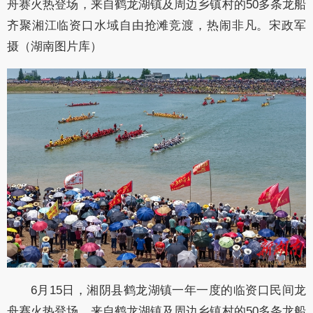
舟赛火热登场，来自鹤龙湖镇及周边乡镇村的50多条龙船
齐聚湘江临资口水域自由抢滩竞渡，热闹非凡。宋政军
摄（湖南图片库）
6月15日，湘阴县鹤龙湖镇一年一度的临资口民间龙
舟赛火热登场，来自鹤龙湖镇及周边乡镇村的50多条龙船