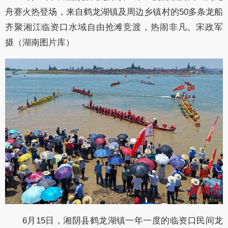
舟赛火热登场，来自鹤龙湖镇及周边乡镇村的50多条龙船
齐聚湘江临资口水域自由抢滩竞渡，热闹非凡。宋政军
摄（湖南图片库）
6月15日，湘阴县鹤龙湖镇一年一度的临资口民间龙