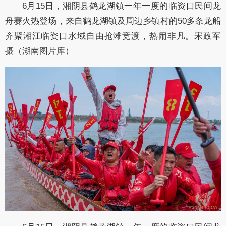
6月15日，湘阴县鹤龙湖镇一年一度的临资口民间龙
舟赛火热登场，来自鹤龙湖镇及周边乡镇村的50多条龙船
齐聚湘江临资口水域自由抢滩竞渡，热闹非凡。宋政军
摄（湖南图片库）