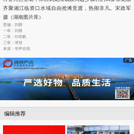
齐聚湘江临资口水域自由抢滩竞渡，热闹非凡。宋政军
摄（湖南图片库）
责编：刘茜
一审：刘茜
二审：印奕帆
三审：谭登
来源：华声在线
广告
编辑推荐