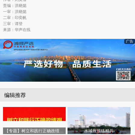
责编：洪晓懿
一审：洪晓懿
二审：印奕帆
三审：谭登
来源：华声在线
广告
编辑推荐
【专题】树立和践行正确政绩观学习教育
水域救援练精兵