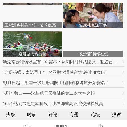
王家洲乡村美术馆：艺术点亮田园乡村
健康礼包送下乡
避暑游火热出圈
“长沙蓝”持续在线
新湖南云端访谈室⑤ | 邓霞林：从浏阳河到武陵源，追逐云海的光影之路
“这份捐赠，太沉重了”，李亚鹏含泪感谢“地铁吐血女孩”
9月1日起，湖南一级注册消防工程师资格考试开始报名！
“砺箭”荣归——湘籍航天员张陆的第二次太空之旅
165个达到或超过本科线！快看哪些高职院校投档线高
头条
时事
评论
专题
论坛
投诉
电脑版