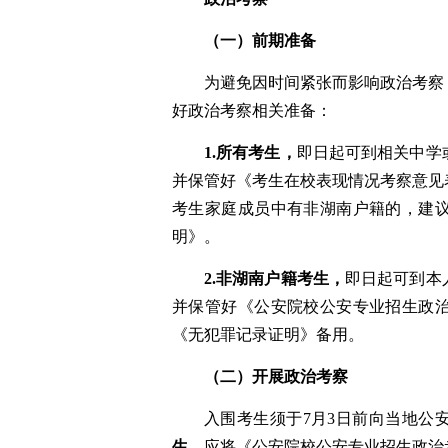
（一）前期准备
为避免因时间紧张而影响政治考察
好政治考察相关准备：
1.
所有考生，
即日起可
到相关中学
并保管好
《考生在校表现情况考察意见
考生家庭成员中有非湖南户籍的，建
明》。
2.
非湖南户籍考生
，
即日起可到本
并保管好
《公安院校公安专业招生政
《无犯罪记录证明》备用。
（二）开展政治考察
入围考生须于
7
月
3
日前向当地公
生
，应将
《公安院校公安专业招生政治