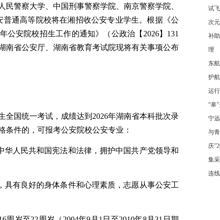
人民警察大学、中国刑事警察学院、南京警察学院、
试飞
安普通高等院校将在湘招收公安专业学生。
根据《公
次元
年公安院校招生工作的通知》（公政治【
2026
】
131
补助
湖南省公安厅、湖南省教育考试院现将有关事项公
布
理
东航
护航
运行
“皋
生全国统一考试，
成绩达到
202
6
年湖南省本科批次录
宁远
格条件的，可报考公安院校公安专业：
与青
庆”
中华人民共和国宪法和法律，拥护中国共产党领导和
集采
连线
，具有良好的身体条件和心理素质，志愿从事公安工
16
周岁至
22
周岁（
200
4
年
9
月
1
日至
20
10
年
8
月
31
日期