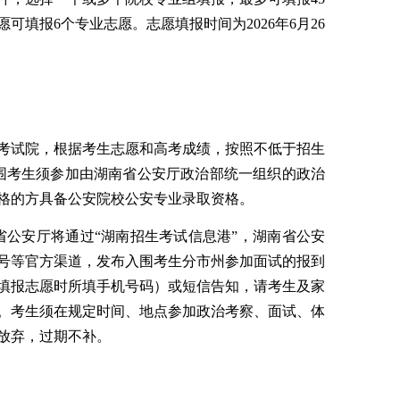
愿可填报
6
个专业志愿。
志愿
填报时间为
2026
年
6
月
26
考试院
，
根据考生志愿和高考成绩，按照不低于招生
围考生
须
参加由
湖南
省公安厅
政治部
统一组织的
政治
格的方具备公安院校公安专业录取资格。
省公安厅将通过
“湖南招生考试信息港”
，
湖南省公安
号
等官方渠道
，
发布
入围
考生
分市州参加
面试的报到
填报志愿
时所填
手机
号码）或
短信告知，请考生
及
家
。考生须在规定时间、地点参加
政治考察、
面试、体
放弃，过期不补。