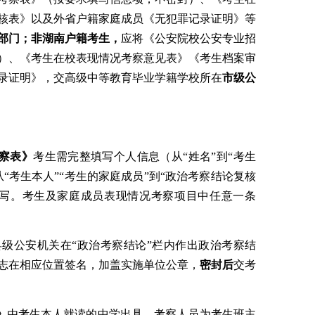
核表》以及外省户籍家庭成员《无犯罪记录证明》等
部门
；
非湖南户籍考生，
应将
《公安院校公安专业招
）、《考生在校表现情况考察意见表》《考生档案审
录证明》，交高级中等教育毕业学籍学校
所在
市级
公
察表》
考生需完整填写个人信息（从“姓名”到“
考生
从
“考生
本人
”“
考生的
家庭成员
”到“政治考察结论
复核
填写。考生及家庭成员表现情况
考察
项目中任意一条
县级公安机关在
“政治考察结论”栏内作出政治考察结
志在相应位置签名，
加盖实施单位公章，
密封后
交考
》
由考生本人就读的中学出具，考察人员为考生班主