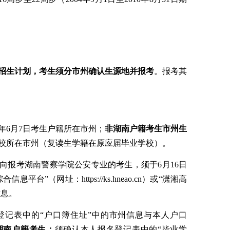
招生计划，考生须分市州确认生源地并报考
。报考其
年
6
月
7
日
考生户籍所在市州；
非湖南户籍考生市州生
校所在市州
（复读生学籍在原应届毕业学校）
。
向报考湖南警察学院公安专业的
考生
，
须
于
6
月
16
日
综合信息平台
”
（网址：
https://ks.hneao.cn
）或
“
潇湘高
信息。
登记表中的
“户口簿住址”
中的
市州信息与
本人户口
湖南户籍考生：
须确认本人报名登记表中的
“毕业学