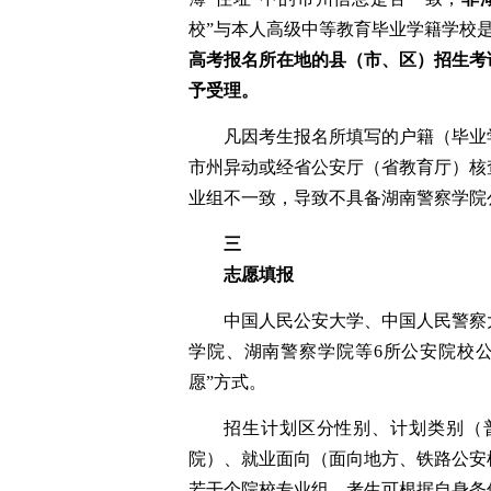
校”与本人
高级中等教育毕业
学籍学校
高考报名所在地的县
（
市
、
区
）
招生考
予受理。
凡因考生报名所填写的
户籍（毕业
市州异动
或经省公安厅（省教育厅）核
业组不一致，导致不具备湖南警察学院
三
志愿填报
中国人民公安大学、中国人民警察
学院、
湖南警察学院等
6
所公安院校
愿
”
方式
。
招生计划区分性别、计划类别（
院）
、就业面向（面向地方、铁路公安
若干个院校专业组
。
考生可根据自身条