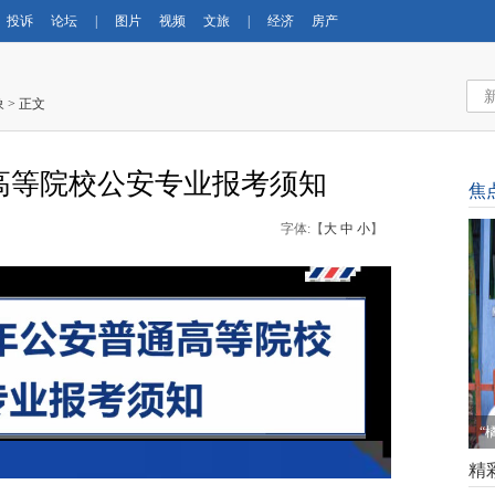
投诉
论坛
|
图片
视频
文旅
|
经济
房产
象
> 正文
通高等院校公安专业报考须知
焦
字体:【
大
中
小
】
“
精