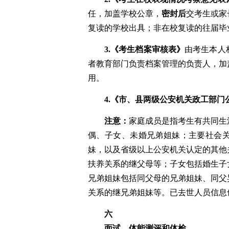
任，加盖学校公章
，
密封后
交考生或家
复读
的
学校
出具
；非在校复读的往届毕
3.
《考生档案审核表》
由考生本人
者教育部门负责档案管理的负责人，加
用。
4.
《市
、县两级公安机关政工部门
注意：
家庭成员是指考生有共同生
偶、子女、未婚兄弟姐妹；主要社会
妹，以及省级以上公安机关认定的其他
扶养关系的继父母等；子女包括婚生子
兄弟姐妹包括同父母的兄弟姐妹、同父
关系的继兄弟姐妹等。
已去世人员信息
六
面试、体能测评和体检