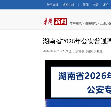
华声在线
湖南在线
|
新闻
专题
评论
华声在线
>
湖南在线
>
三湘万
湖南省2026年公安普
2026-06-14 20:42
[
来源:长沙警事
] [
编辑:洪晓懿
]