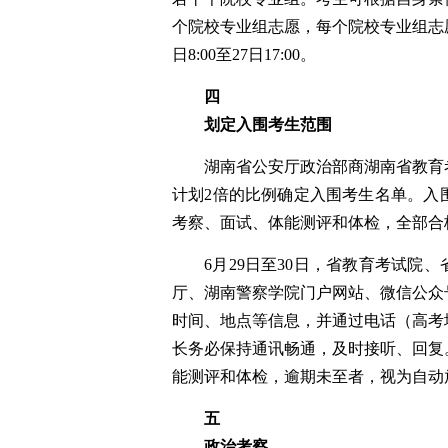
个院校专业组志愿，每个院校专业组志
日
8:00
至
27
日
17:00
。
四
划定入围考生范围
湖南
省公安厅
政治部
商
湖南
省教育
计划
2
倍的比例
确定入围考生名单。入
考察、
面试、体能测评和体检，全部合
6
月
29
日
至
30
日，
省教育考试院、
厅、湖南警察学院门户网站
、微信公众
时间、地点等信息，并通过电话
（高考
长
务必
保持通讯畅通
，及时接听、回复
能测评和体检，逾期未至者，视为自动
五
政治考察