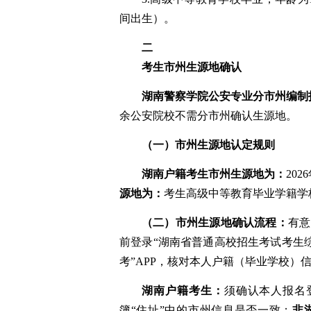
间出生）
。
二
考生市州生源地确认
湖南警察学院公安专业分市州编制
余公安院校不需分市州确认生源地。
（一）市州生源地认定规则
湖南户籍考生市州生源地为：
2026
源地为：
考生高级中等教育毕业学籍学
（二）市州生源地确认流程：
有意
前
登录
“
湖南省普通高校招生考试考生
考
”APP
，核对本人
户籍（毕业学校）
湖南户籍考生：
须
确认
本人
报名
簿
“住址”中的
市州
信息是否一致
；
非