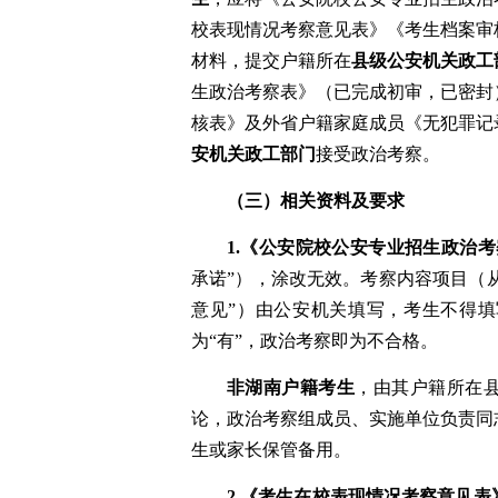
校表现情况考察意见表》《考生档案审
材料
，提交
户籍
所在
县级
公安
机关
政工
生政治考察表》（已完成初审，已密封
核表》及外省户籍家庭成员
《无犯罪记
安
机关
政工部门
接受政治考察
。
（三）相关资料及要求
1.
《公安院校公安专业招生政治考
承诺
”），涂改无效。
考察内
容项目（
意见
”）由公安机关填写，考生不得
为
“有”，政治考察即为不合格。
非湖南户籍考生
，由其户籍所在
论，政治考察组成员、实施单位负责同
生或家长保管备用。
2.
《考生在校表现情况考察意见表