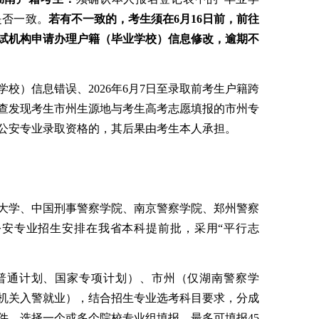
是否一致。
若有不一
致的，考生须
在
6
月
16
日前，前往
试机构申请办理
户籍（毕业学校）
信息修改，逾期不
学校）
信息错误
、
2026
年
6
月
7
日至录取前考生户籍跨
查发现考生市州生源地与考生高考志愿填报的市州专
公安专业录取资格
的
，
其
后
果由考生本人
承担
。
大学、中国刑事警察学院、南京警察学院、郑州警察
公安专业招生
安排在我省本科提前批，
采用
“
平行志
普通计划、国家专项计划）、市州（仅湖南警察学
机关入警就业）
，结合招生专业选考科目要求
，
分成
件，选择一个或多个院校专业组填报，最多可填报
45