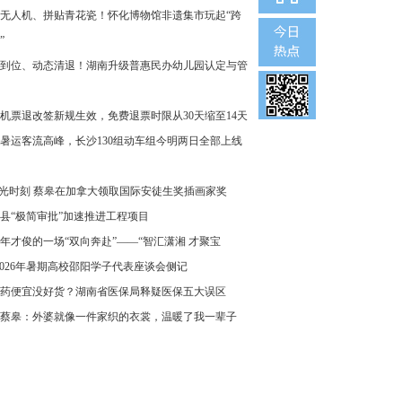
无人机、拼贴青花瓷！怀化博物馆非遗集市玩起“跨
”
到位、动态清退！湖南升级普惠民办幼儿园认定与管
机票退改签新规生效，免费退票时限从30天缩至14天
暑运客流高峰，长沙130组动车组今明两日全部上线
”光时刻 蔡皋在加拿大领取国际安徒生奖插画家奖
县“极简审批”加速推进工程项目
年才俊的一场“双向奔赴”——“智汇潇湘 才聚宝
2026年暑期高校邵阳学子代表座谈会侧记
药便宜没好货？湖南省医保局释疑医保五大误区
蔡皋：外婆就像一件家织的衣裳，温暖了我一辈子