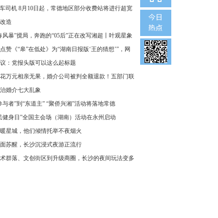
车司机 8月10日起，常德地区部分收费站将进行超宽
改造
春风暴”搅局，奔跑的“05后”正在改写湘超丨叶观星象
点赞《“皋”在低处》为“湖南日报版‘王的猜想’”，网
议：党报头版可以这么起标题
花万元相亲无果，婚介公司被判全额退款！五部门联
治婚介七大乱象
参与者”到“东道主” “聚侨兴湘”活动将落地常德
民健身日”全国主会场（湖南）活动在永州启动
暖星城，他们倾情托举不夜烟火
面苏醒，长沙沉浸式夜游正流行
术群落、文创街区到升级商圈，长沙的夜间玩法变多