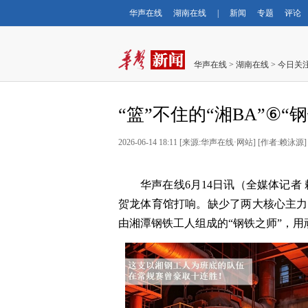
华声在线
湖南在线
|
新闻
专题
评论
华声在线
>
湖南在线
>
今日关
“篮”不住的“湘BA”⑥
2026-06-14 18:11
[
来源:华声在线·网站
] [
作者:赖泳源
]
华声在线6月14日讯（全媒体记者 赖
贺龙体育馆打响。缺少了两大核心主力的
由湘潭钢铁工人组成的“钢铁之师”，用