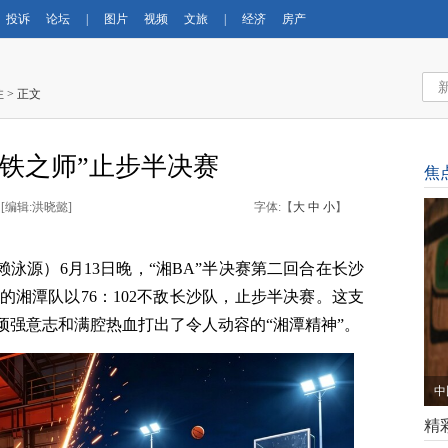
投诉
论坛
|
图片
视频
文旅
|
经济
房产
注
> 正文
“钢铁之师”止步半决赛
焦
 [
编辑:洪晓懿
]
字体:【
大
中
小
】
泳源）6月13日晚，“湘BA”
半决赛第二回合在长沙
湘潭队以76：102不敌长沙队，止步半决赛。这支
顽强意志和满腔热血打出了令人动容的“湘潭精神”。
中
精