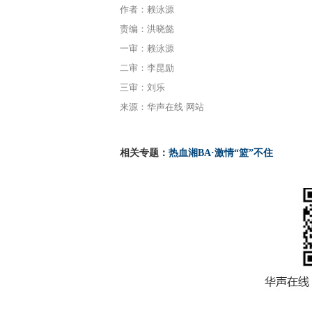
作者：赖泳源
责编：洪晓懿
一审：赖泳源
二审：李昆励
三审：刘乐
来源：华声在线·网站
相关专题：
热血湘BA·激情“篮”不住