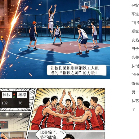
@货
车道
“青
观媒
友热
男子
合整
从“
“全
微光
另一
从艺
了