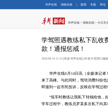
华声在线
湖南在线
|
新闻
专题
评论
华声在线
>
湖南在线
>
今日关
学驾照遇教练私下乱收
款！通报惩戒！
2026-06-14 11:14
[
来源:华声在线
] [
作者:叶思慧
] [
编辑
华声在线
6月14日讯（全媒体记者
来了高峰。与此同时，驾培消费纠纷也
即接到一起市民投诉，反映在
学驾过程
“练车时教练
让
我私下转钱
给他
，
学车过程中，教练员罗某多次私下向其