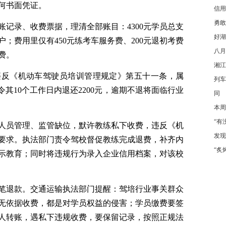
何书面凭证。
信用
勇敢
账记录、收费票据，理清全部账目：
4300元学员总支
好湖
户；费用里仅有450元练考车服务费
、
200元退初考费
八月
费。
湘江
违反《机动车驾驶员培训管理规定》第五十一条，属
列车
令其10个工作日内退还2200元，逾期不退将面临行业
同
本周
“有
人员管理、监管缺位，默许教练私下收费，违反《机
发现
要求。执法部门责令驾校督促教练完成退费，补齐内
“炙
示教育；同时将违规行为录入企业信用档案，对该校
笔退款。交通运输执法部门提醒：驾培行业事关群众
无依据收费，都是对学员权益的侵害；学员缴费要签
人转账，遇私下违规收费，要保留记录，按照正规法