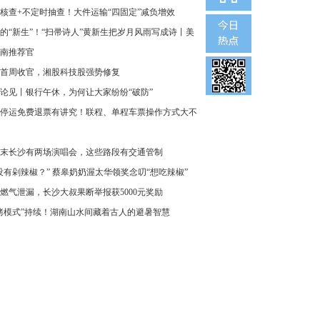
核查+不定时抽查！大件运输“四固定”减负增效
的“新生”！“扫帚诗人”黄新生把岁月风雨写成诗丨美
南推荐官
首周收官，湘股科技股强势修复
论见丨银行午休，为何让大家纷纷“破防”
停运免费退票有讲究！联程、单程车票操作方式大不
末长沙有两场演唱会，这些路段有交通管制
没有剁辣椒？” 蔡皋奶奶渥太华领奖念叨“想吃辣椒”
燃气泄漏，长沙大叔果断举报获5000元奖励
烤模式”持续！湖南山水间藏着古人的避暑智慧