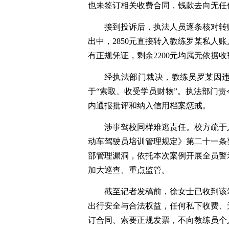
也未签订相关收费合同，钱款去向无任
接到投诉后，执法人员逐条核对转
出中，2850元直接转入教练罗某私人账
有正规凭证，剩余2200元
均
属无依据收
经执法部门裁决，
教练员罗某因
于
“索取、收受学员财物”。执法部门责
内通报批评和纳入信用档案惩戒。
涉事驾校同样难逃责任。校方疏于
动车驾驶员培训管理规定》第二十一条
部管理漏洞，依托本次案例开展全员警
加大巡查、重点监管。
截至记者发稿前，
徐女士已收到该
出行安全与合法权益，任何私下收费、
订合同、索要正规发票，不向教练员个