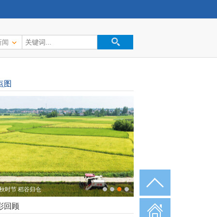
新闻
点图
秋时节 稻谷归仓
彩回顾