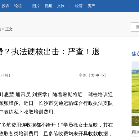
投诉
论坛
|
图片
视频
文旅
|
经济
房产
注
> 正文
费？执法硬核出击：严查！退
焦
:伍镆
]
字体:【
大
中
小
】
 叶思慧 通讯员 刘振学）
随着暑期将近，驾校培训迎
频频增多。近日，长沙市交通运输综合行政执法支队
中
教练私下收取培训费用。
立
好多笔费用连收据都不给开！
”学员徐女士反映，其在
精
收取各类培训费用，且多笔收费均未开具收款收据，