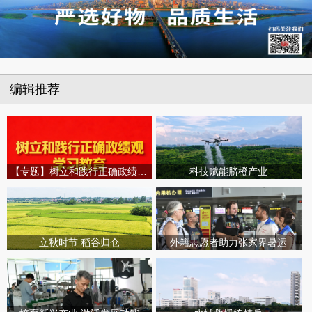
编辑推荐
【专题】树立和践行正确政绩观学习教育
科技赋能脐橙产业
立秋时节 稻谷归仓
外籍志愿者助力张家界暑运