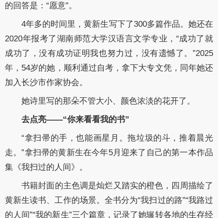
的回答是：“愿意”。
4年多的时间里，黄新生写下了300多篇作品。她还在
2020年报考了湖南师范大学汉语言文学专业，“成功了就
成功了，没有成功证明我也努力过，没有遗憾了。”2025
年，54岁的她，顺利通过自考，拿下大专文凭，同年她还
加入长沙市作家协会。
她诗里写的那朵不管大小、颜色浓淡的花开了。
去点亮——“你来看看我的书”
“拿扫帚的手，也能画星月。拖垃圾的斗，推着晨光
走。”拿扫帚的黄新生在今年5月迎来了自己的第一本作品
集《我扫过的人间》。
书籍封面的主色调是灿烂又踏实的橙色，四周描绘了
黄新生读书、工作的场景。全书分为“我扫过的路”“我路过
的人间”“我的新生”三个篇章，记录了她辗转各地的生存经