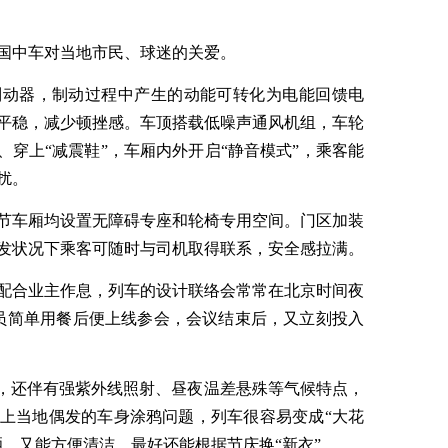
国中车对当地市民、球迷的关爱。
制动器，制动过程中产生的动能可转化为电能回馈电
平稳，减少顿挫感。车顶搭载低噪声通风机组，车轮
、穿上“减震鞋”，车厢内外开启“静音模式”，乘客能
扰。
节车厢均设置无障碍专座和轮椅专用空间。门区加装
发状况下乘客可随时与司机取得联系，安全感拉满。
为配合业主作息，列车的设计联络会常常在北京时间夜
员简单用餐后便上线参会，会议结束后，又立刻投入
”，还伴有强紫外线照射、昼夜温差悬殊等气候特点，
上当地偶发的车身涂鸦问题，列车很容易变成“大花
，又能方便清洁，最好还能根据节庆换“新衣”。