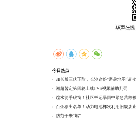
今日热点
加长版三伏正酣，长沙这份“避暑地图”请
九区县（市）清凉坐标
湘超暂定第四轮上线FVS视频辅助判罚
蹚水徒手破窗！社区书记暴雨中紧急营救
百企移出名单！动力电池梯次利用旧规废止
行业迎来强监管洗牌
防范于未“燃”