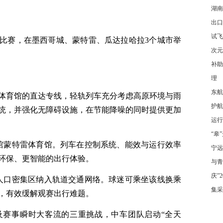
湖南
出口
试飞
的比赛，在墨西哥城、蒙特雷、瓜达拉哈拉3个城市举
次元
补助
理
东航
体育馆的直达专线，轻轨列车充分考虑高原环境与雨
护航
统，并强化无障碍设施，在节能降噪的同时提供更加
运行
“皋
馆蒙特雷体育馆。列车在控制系统、能效与运行效率
宁远
环保、更智能的出行体验。
与青
庆”
人口密集区纳入轨道交通网络。球迷可乘坐该线换乘
集采
，有效缓解观赛出行难题。
及赛事瞬时大客流的三重挑战，中车团队启动“全天