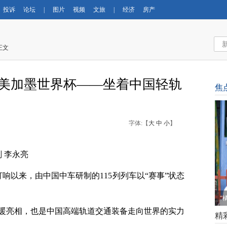
投诉
论坛
|
图片
视频
文旅
|
经济
房产
正文
服务美加墨世界杯——坐着中国轻轨
焦
字体:【
大
中
小
】
 李永亮
打响以来，由中国中车研制的115列列车以“赛事”状态
梅
暖亮相，也是中国高端轨道交通装备走向世界的实力
精