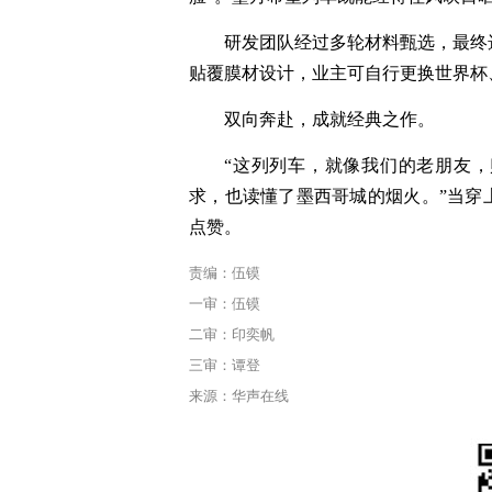
研发团队经过多轮材料甄选，最终
贴覆膜材设计，业主可自行更换世界杯
双向奔赴，成就经典之作。
“这列列车，就像我们的老朋友，
求，也读懂了墨西哥城的烟火。”当穿
点赞。
责编：伍镆
一审：伍镆
二审：印奕帆
三审：谭登
来源：华声在线