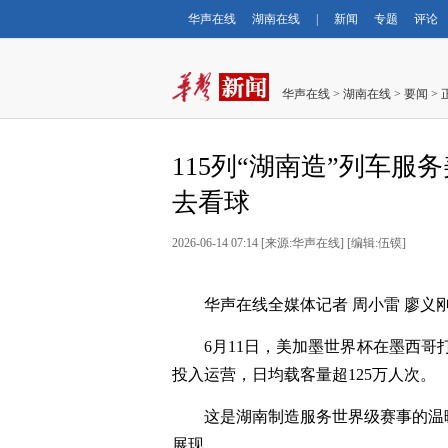
华声在线
湖南在线
|
新闻
专题
评论
华声在线
>
湖南在线
>
要闻
> 
115列“湖南造”列车
去看球
2026-06-14 07:14
[
来源:华声在线
] [
编辑:伍镆
]
华声在线全媒体记者 周小雷 廖义刚
6月11日，美加墨世界杯在墨西哥
投入运营，日均载客量超125万人次。
这是湖南制造服务世界级赛事的温
展现。