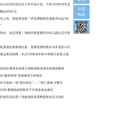
出台对非经贸合作三年行动计划，力争2028年对非进
额达800亿元
无人机、拼贴青花瓷！怀化博物馆非遗集市玩起“跨
”
到位、动态清退！湖南升级普惠民办幼儿园认定与管
机票退改签新规生效，免费退票时限从30天缩至14天
暑运客流高峰，长沙130组动车组今明两日全部上线
”光时刻 蔡皋在加拿大领取国际安徒生奖插画家奖
县“极简审批”加速推进工程项目
年才俊的一场“双向奔赴”——“智汇潇湘 才聚宝
2026年暑期高校邵阳学子代表座谈会侧记
药便宜没好货？湖南省医保局释疑医保五大误区