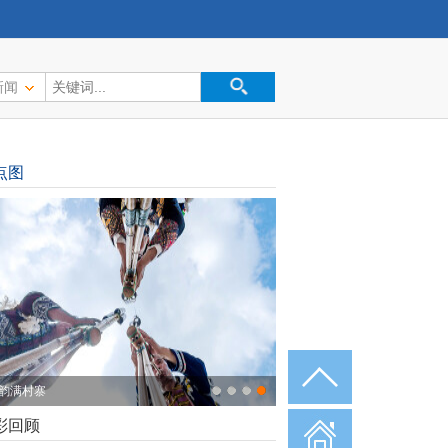
新闻
点图
韵满村寨
彩回顾