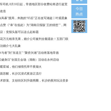
车司机 8月10日起，常德地区部分收费站将进行超宽
改造
春风暴”搅局，奔跑的“05后”正在改写湘超丨叶观星象
点赞《“皋”在低处》为“湖南日报版‘王的猜想’”，网
议：党报头版可以这么起标题
花万元相亲无果，婚介公司被判全额退款！五部门联
治婚介七大乱象
参与者”到“东道主” “聚侨兴湘”活动将落地常德
民健身日”全国主会场（湖南）活动在永州启动
暖星城，他们倾情托举不夜烟火
面苏醒，长沙沉浸式夜游正流行
术群落、文创街区到升级商圈，长沙的夜间玩法变多