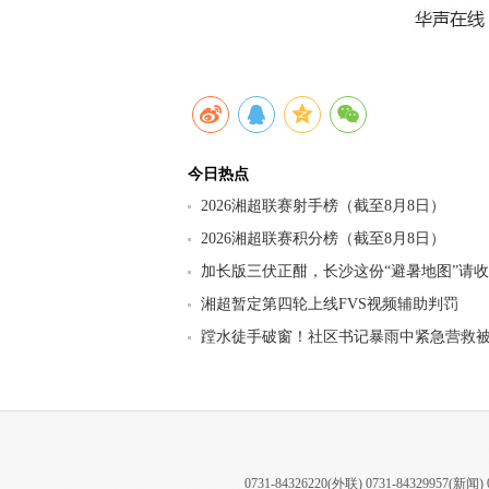
今日热点
2026湘超联赛射手榜（截至8月8日）
2026湘超联赛积分榜（截至8月8日）
加长版三伏正酣，长沙这份“避暑地图”请
九区县（市）清凉坐标
湘超暂定第四轮上线FVS视频辅助判罚
蹚水徒手破窗！社区书记暴雨中紧急营救
0731-84326220(外联) 0731-84329957(