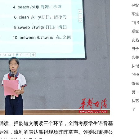
@货
车道
“青
观媒
友热
男子
合整
从“
“全
微光
另一
从艺
了
诵读、押韵短文朗读三个环节，全面考察学生语音基
标准，流利的表达赢得现场阵阵掌声。评委团秉持公