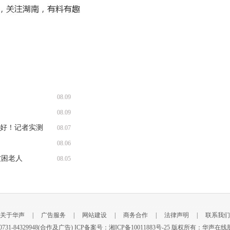
08.09
08.09
收好！记者实测
08.07
08.06
被困老人
08.05
关于华声
|
广告服务
|
网站建设
|
商务合作
|
法律声明
|
联系我们
新闻) 0731-84329948(合作及广告) ICP备案号：
湘ICP备10011883号-25
版权所有：华声在线