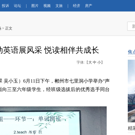
投诉
论坛
|
图片
视频
文旅
|
经济
房产
场
> 正文
动英语展风采 悦读相伴共成长
焦
字体:【
大
中
小
】
翠 吴小玉）6月11日下午，郴州市七里洞小学举办“声
面向三至六年级学生，经班级选拔后的优秀选手同台
侗
精