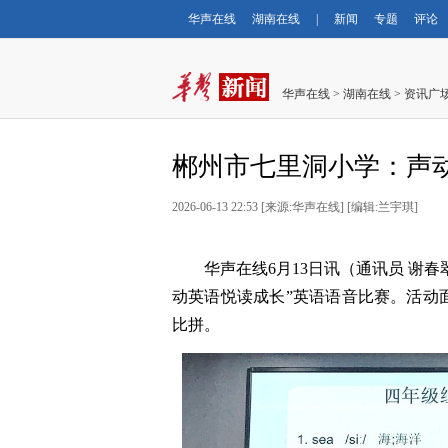
华声在线
湖南在线
|
新闻
专题
评论
华声在线
>
湖南在线
>
资讯广
郴州市七里洞小学：声
2026-06-13 22:53
[
来源:华声在线
] [
编辑:兰宇琪
]
华声在线6月13日讯（通讯员 谢春
动英语悦读成长”英语语音比赛。活动
比拼。