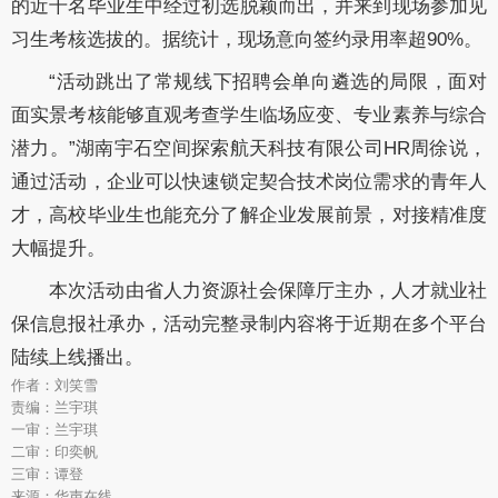
的近千名毕业生中经过初选脱颖而出，并来到现场参加见
习生考核选拔的。据统计，现场意向签约录用率超90%。
“活动跳出了常规线下招聘会单向遴选的局限，面对
面实景考核能够直观考查学生临场应变、专业素养与综合
潜力。”湖南宇石空间探索航天科技有限公司HR周徐说，
通过活动，企业可以快速锁定契合技术岗位需求的青年人
才，高校毕业生也能充分了解企业发展前景，对接精准度
大幅提升。
本次活动由省人力资源社会保障厅主办，人才就业社
保信息报社承办，活动完整录制内容将于近期在多个平台
陆续上线播出。
作者：刘笑雪
责编：兰宇琪
一审：兰宇琪
二审：印奕帆
三审：谭登
来源：华声在线