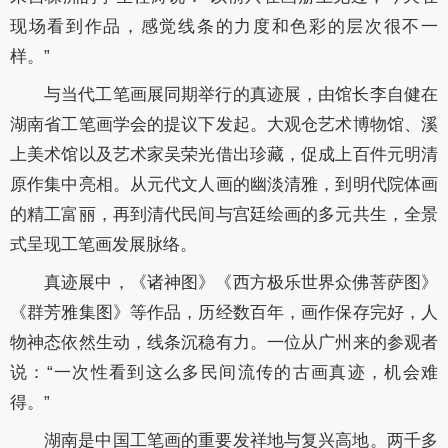
现场看到作品
，
感觉
线条的力度和色彩的层次
很
不一
样。
”
与当代工笔画展同期举行的真迹展，由
馆长
李自健在
湖南省工笔画学会的提议下发起。大观仓艺术博物馆、溪
上美术馆
以及
艺术家
吴荣光
借出珍藏，促成
上百件
元明清
原作集中亮相。从元代文人画的幽淡清雅，到明代院体画
的精工富丽，再到清代民间与宫廷绘画的多元共生，全景
式呈现工笔
画
发展脉络。
真迹
展
中，《诸神图》《西方极乐世界众佛菩萨图》
《群芳雅集图》等作品，历经数百年，画作保存完好，人
物神态依然生动，线条沉稳有力。一位从广州来的参观者
说：
“一次性看到这么多民间流传的古画真迹，机会难
得。”
湖南是中国工笔画的重要发祥地与复兴高地。两千多