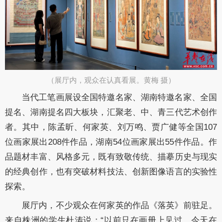
（展厅内，观众在认真看展。黄梅 摄）​
当代工笔画展设全国特邀名家、湖南特邀名家、全国
提名、湖南提名四大板块，汇聚老、中、青三代艺术创作
者。
其中，
陈孟昕、何家英、刘万鸣、贾广健等全国
107
位画家展出
208
件作品，湖南
54
位画家展出
55
件作品。作
品题材丰富、风格多元，既有致敬传统、描摹历史与现实
的经典创作，也有突破材料技法、创新图像语言的实验性
探索。
展厅内，不少观众在何家英的
作品
《落英》前驻足。
来自株洲的
学生
杜涛
说：
“以前只在画册上见过，今天
在