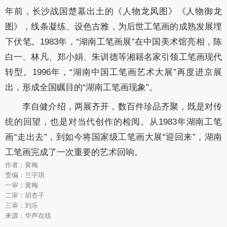
年前，长沙战国楚墓出土的《人物龙凤图》《人物御龙
图》
，
线条凝练、设色古雅，为后世工笔画的成熟发展埋
下伏笔。
1983
年，“湖南工笔画展”在中国美术馆亮相，陈
白一、林凡、郑小娟、朱训德等湘籍名家引领工笔画现代
转型。
1996
年，“湖南中国工笔画艺术大展”再度进京
展
出
，形成全国瞩目的
“湖南工笔画现象”。
李自健
介绍
，两展齐开，数百件珍品齐聚，既是对传
统的回望，也是对当代创作的检阅。从
1983
年湖南工笔
画“走出去”，到如今将国家级工笔画大展“迎回来”，湖南
工笔画完成了一次重要的艺术回响。
作者：黄梅
责编：兰宇琪
一审：黄梅
二审：胡杏子
三审：刘乐
来源：华声在线