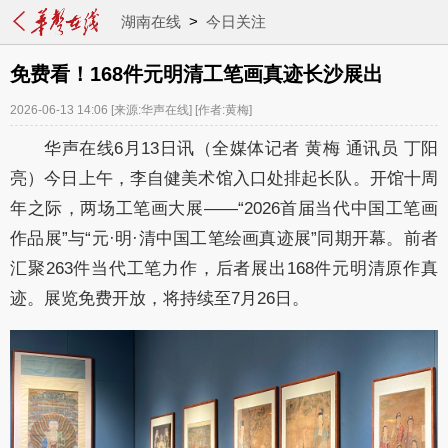
湖南在线
>
今日关注
免费看！168件元明清工笔画真迹长沙展出
2026-06-13 14:06
[来源:华声在线]
[作者:黄梅]
华声在线
6
月
13
日讯（全媒体记者
黄梅
通讯员
丁阳
亮
）今日上午，李自健美术馆入口处排起长队。开馆十周
年之际，两场工笔画大展
——“
2026
首届当代中国工笔画
作品展”与“元·明·清中国工笔绘画真迹展”同期开幕。前者
汇聚
263
件当代工笔力作，后者展出
168
件元明清原作真
迹。展览免费开放，将持续至
7
月
26
日。