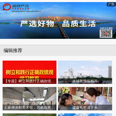
广告
编辑推荐
【专题】树立和践行正确政绩观学习教育
水域救援练精兵
王家洲乡村美术馆：艺术点亮田园乡村
健康礼包送下乡