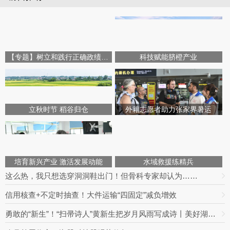
【专题】树立和践行正确政绩观学习教育
科技赋能脐橙产业
立秋时节 稻谷归仓
外籍志愿者助力张家界暑运
培育新兴产业 激活发展动能
水域救援练精兵
这么热，我只想选穿洞洞鞋出门！但骨科专家却认为……
信用核查+不定时抽查！大件运输“四固定”减负增效
勇敢的“新生”！“扫帚诗人”黄新生把岁月风雨写成诗丨美好湖南推荐官