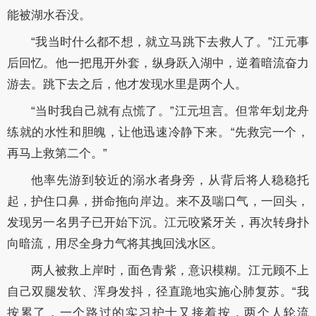
能被湖水吞没。
“我当时什么都不想，就立马跳下去救人了。”江元事
后回忆。他一把甩开外套，纵身跃入湖中，逆着暗流奋力
游去。跳下去之后，他才发现水里是两个人。
“当时我自己就有点慌了。”江元坦言。但常年划龙舟
练就的水性和胆魄，让他迅速冷静下来。“先救完一个，
再马上救第二个。”
他率先游到较近的溺水者身旁，从背后将人稳稳托
起，护住口鼻，拼命拖向岸边。来不及喘口气，一回头，
发现另一名男子已开始下沉。江元咬紧牙关，再次转身扑
向暗流，用尽全身力气将其拽回浅水区。
两人被救上岸时，面色青紫，意识模糊。江元顾不上
自己双腿发软、浑身发抖，径直跪地实施心肺复苏。“我
按累了，一个路过的实习护士又接着按，两个人轮流