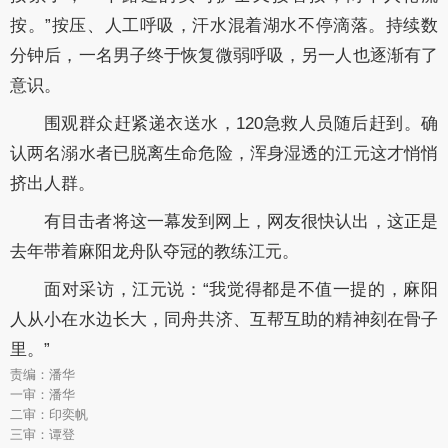
按。”按压、人工呼吸，汗水混着湖水不停滴落。持续数
分钟后，一名男子终于恢复微弱呼吸，另一人也逐渐有了
意识。
围观群众赶紧递衣送水，120急救人员随后赶到。确
认两名溺水者已脱离生命危险，浑身湿透的江元这才悄悄
挤出人群。
有目击者将这一幕发到网上，网友很快认出，这正是
去年带着麻阳龙舟队夺冠的教练江元。
面对采访，江元说：“我觉得都是不值一提的，麻阳
人从小在水边长大，同舟共济、互帮互助的精神刻在骨子
里。”
责编：潘华
一审：潘华
二审：印奕帆
三审：谭登