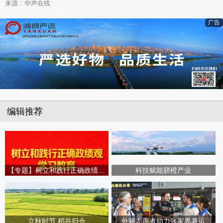
来源：华声在线
广告
编辑推荐
【专题】树立和践行正确政绩观学习教育
科技赋能脐橙产业
立秋时节 稻谷归仓
外籍志愿者助力张家界暑运