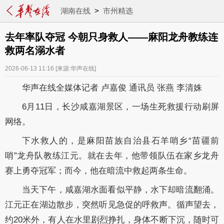
湖南在线
>
市州精选
去年率队夺冠 今朝只身救人——麻阳龙舟教练连
救两名溺水者
2026-06-13 11:16
[来源:华声在线]
华声在线全媒体记者 卢嘉俊 通讯员 张燕 李清姝
6月11日，长沙咸嘉湖景区，一场生死救援行动刷屏
网络。
下水救人的，是麻阳苗族自治县石羊哨乡“苗疆前
哨”龙舟队教练江元。就在去年，他带领队伍在家乡龙舟
赛上勇夺冠军；而今，他在暗流中救起两条生命。
当天下午，咸嘉湖水面看似平静，水下却暗流翻涌。
江元正在湖边散步，突然听见急促的呼救声。循声望去，
约20米外，有人在水里剧烈挣扎，身体不断下沉，随时可