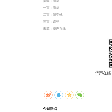
责编：潘华
一审：潘华
二审：印奕帆
三审：谭登
来源：华声在线
今日热点