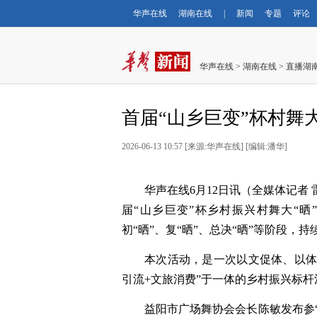
华声在线
湖南在线
|
新闻
专题
评论
华声在线
>
湖南在线
>
直播湖
首届“山乡巨变”杯村舞大
2026-06-13 10:57
[
来源:华声在线
] [
编辑:潘华
]
华声在线6月12日讯（全媒体记者 
届“山乡巨变”杯乡村振兴村舞大“晒
初“晒”、复“晒”、总决“晒”等阶段，持
本次活动，是一次以文促体、以体兴
引流+文旅消费”于一体的乡村振兴标杆
益阳市广场舞协会会长陈敏发布参