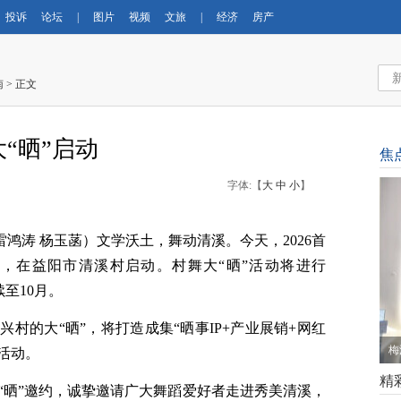
投诉
论坛
|
图片
视频
文旅
|
经济
房产
南
> 正文
“晒”启动
焦
字体:【
大
中
小
】
雷鸿涛 杨玉菡）文学沃土，舞动清溪。今天，2026首
”，在益阳市清溪村启动。村舞大“晒”活动将进行
续至10月。
村的大“晒”，将打造成集“晒事IP+产业展销+网红
梅
活动。
精
“晒”邀约，诚挚邀请广大舞蹈爱好者走进秀美清溪，