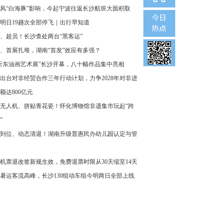
风“白海豚”影响，今起宁波往返长沙航班大面积取
明日19趟次全部停飞｜出行早知道
、超员！长沙查处两台“黑客运”
、首展扎堆，湖南“首发”效应有多强？
沂东油画艺术展”长沙开幕，八十幅作品集中亮相
出台对非经贸合作三年行动计划，力争2028年对非进
额达800亿元
无人机、拼贴青花瓷！怀化博物馆非遗集市玩起“跨
”
到位、动态清退！湖南升级普惠民办幼儿园认定与管
机票退改签新规生效，免费退票时限从30天缩至14天
暑运客流高峰，长沙130组动车组今明两日全部上线