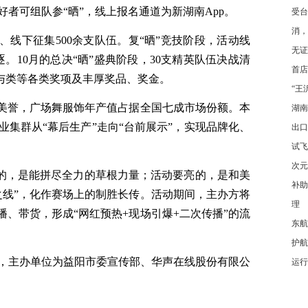
者可组队参“晒”，线上报名通道为新湖南App。
受台
消，
、线下征集500余支队伍。复“晒”竞技阶段，活动线
无证
逐。10月的总决“晒”盛典阶段，30支精英队伍决战清
首店
参与类等各类奖项及丰厚奖品、奖金。
“王
的美誉，广场舞服饰年产值占据全国七成市场份额。本
湖南
集群从“幕后生产”走向“台前展示”，实现品牌化、
出口
试飞
次元
”的，是能拼尽全力的草根力量；活动要亮的，是和美
补助
之线”，化作赛场上的制胜长传。活动期间，主办方将
理
播、带货，形成“网红预热+现场引爆+二次传播”的流
东航
护航
，主办单位为益阳市委宣传部、华声在线股份有限公
运行