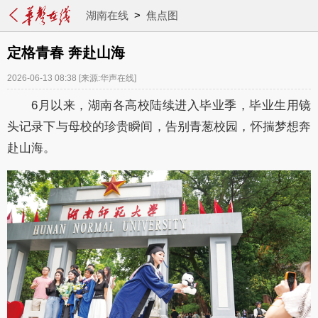
湖南在线
>
焦点图
定格青春 奔赴山海
2026-06-13 08:38
[来源:华声在线]
6月以来，湖南各高校陆续进入毕业季，毕业生用镜
头记录下与母校的珍贵瞬间，告别青葱校园，怀揣梦想奔
赴山海。