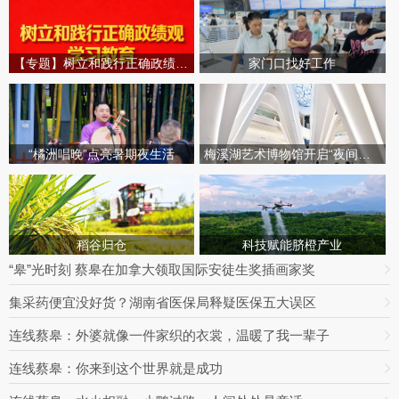
【专题】树立和践行正确政绩观学习教育
家门口找好工作
“橘洲唱晚”点亮暑期夜生活
梅溪湖艺术博物馆开启“夜间模式”
稻谷归仓
科技赋能脐橙产业
“皋”光时刻 蔡皋在加拿大领取国际安徒生奖插画家奖
集采药便宜没好货？湖南省医保局释疑医保五大误区
连线蔡皋：外婆就像一件家织的衣裳，温暖了我一辈子
连线蔡皋：你来到这个世界就是成功