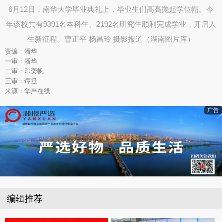
6月12日，南华大学毕业典礼上，毕业生们高高抛起学位帽。今
年该校共有9391名本科生、2192名研究生顺利完成学业，开启人
生新征程。曹正平 杨昌玲 摄影报道（湖南图片库）​
责编：潘华
一审：潘华
二审：印奕帆
三审：谭登
来源：华声在线
广告
编辑推荐