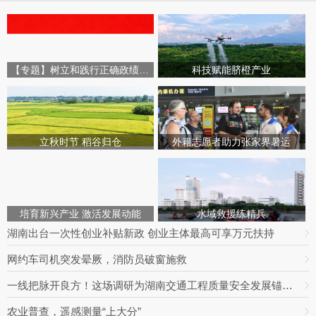
【专题】树立和践行正确政绩观学习教育
科技赋能脐橙产业
立秋时节 稻谷归仓
外籍志愿者助力张家界暑运
培育新兴产业 激活发展动能
水域救援练精兵
湖南出台一次性创业补贴新政 创业主体最高可享万元扶持
网约车司机突发晕厥，消防员破窗施救
一线把脉开良方！这场调研为湖南交通工程质量安全发展锚定方向
农业普查，遥感测量“上大分”