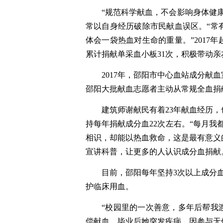
“规范科学献血，不会影响身体健
常以自身经历破除市民献血误区。“常
体会一袋热血对生命的重量。”2017
累计捐献单采血小板31次，积极带动
2017年，邵阳市中心血站成分献
邵阳大批献血志愿者主动从常规全血捐
建筑师谢献民有着23年献血经历，
持每年捐献成分血22次左右。“每月我
相识，却能以热血救命，这是最有意义
宣讲科普，让更多的人认识成分血捐献
目前，邵阳每年坚持3次以上成分血
护临床用血。
“校园里的一次善意，多年后帮我
偿献血，毕业后她突发疾病，因参与无