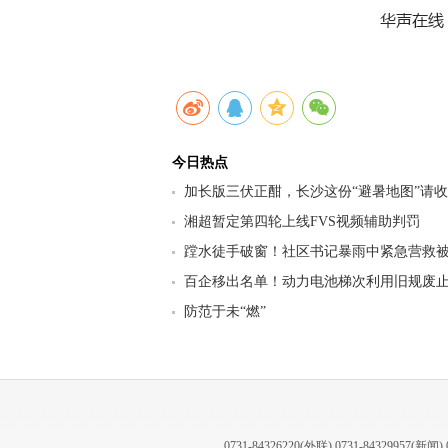
今日热点
加长版三伏正酣，长沙这份“避暑地图”请
九区县（市）清凉坐标
湘超暂定第四轮上线FVS视频辅助判罚
蹚水徒手破窗！社区书记暴雨中紧急营救
百企移出名单！动力电池梯次利用旧规废止
行业迎来强监管洗牌
防范于未“燃”
0731-84326220(外联) 0731-84329957(