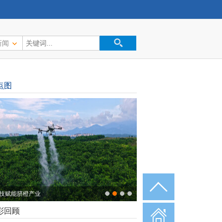
新闻
点图
秋时节 稻谷归仓
彩回顾