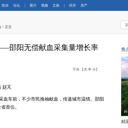
投诉
论坛
|
图片
视频
文旅
|
经济
房产
选
> 正文
”——邵阳无偿献血采集量增长率
焦
字体:【
大
中
小
】
 赵芃
采血车前，不少市民挽袖献血，传递城市温情。邵阳
全省首位。
立
精