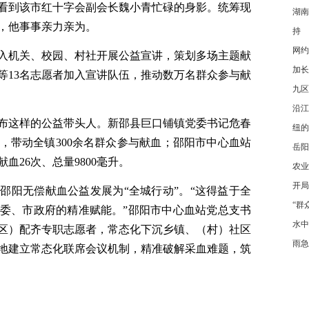
看到该市红十字会副会长魏小青忙碌的身影。统筹现
湖南
，他事事亲力亲为。
持
网约
深入机关、校园、村社开展公益宣讲，策划多场主题献
加长
等13名志愿者加入宣讲队伍，推动数万名群众参与献
九区
沿江
布这样的公益带头人。新邵县巨口铺镇党委书记危春
纽的
，带动全镇300余名群众参与献血；邵阳市中心血站
岳阳
血26次、总量9800毫升。
农业
开局
邵阳无偿献血公益发展为“全城行动”。“这得益于全
“群
委、市政府的精准赋能。”邵阳市中心血站党总支书
水中
区）配齐专职志愿者，常态化下沉乡镇、（村）社区
雨急
属地建立常态化联席会议机制，精准破解采血难题，筑