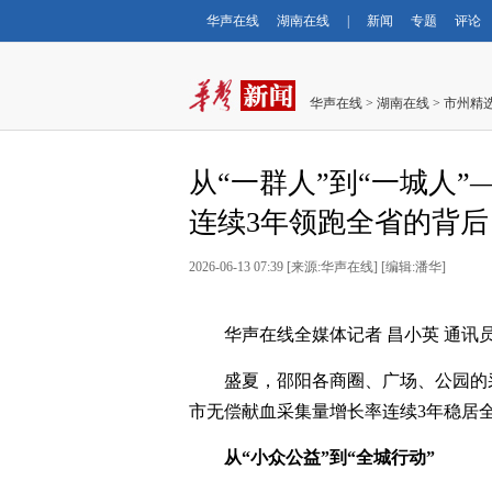
华声在线
湖南在线
|
新闻
专题
评论
华声在线
>
湖南在线
>
市州精
从“一群人”到“一城人
连续3年领跑全省的背后
2026-06-13 07:39
[
来源:华声在线
] [
编辑:潘华
]
华声在线全媒体记者 昌小英 通讯员
盛夏，邵阳各商圈、广场、公园的
市无偿献血采集量增长率连续3年稳居
从“小众公益”到“全城行动”