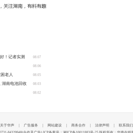
收好！记者实测
08.07
08.06
被困老人
08.05
 湖南电池回收
08.03
08.02
关于华声
|
广告服务
|
网站建设
|
商务合作
|
法律声明
|
联系我们
新闻) 0731-84329948(合作及广告) ICP备案号：
湘ICP备10011883号-25
版权所有：华声在线