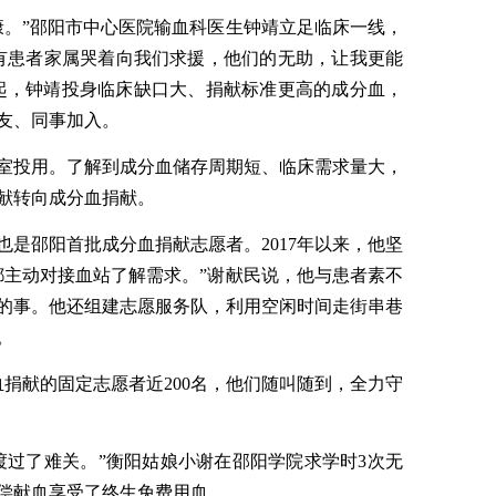
康。”邵阳市中心医院输血科医生钟靖立足临床一线，
有患者家属哭着向我们求援，他们的无助，让我更能
年起，钟靖投身临床缺口大、捐献标准更高的成分血，
亲友、同事加入。
血室投用。了解到成分血储存周期短、临床需求量大，
献转向成分血捐献。
也是邵阳首批成分血捐献志愿者。2017年以来，他坚
都主动对接血站了解需求。”谢献民说，他与患者素不
的事。他还组建志愿服务队，利用空闲时间走街串巷
。
捐献的固定志愿者近200名，他们随叫随到，全力守
渡过了难关。”衡阳姑娘小谢在邵阳学院求学时3次无
偿献血享受了终生免费用血。