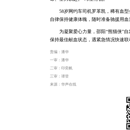
58岁网约车司机罗革凯，稀有血型
自律保持健康体魄，随时准备驰援用血
为凝聚爱心力量，邵阳“熊猫侠”
保持最佳献血状态，遇紧急情况快速联
责编：潘华
一审：潘华
二审：印奕帆
三审：谭登
来源：华声在线