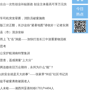
出台一次性创业补贴新政 创业主体最高可享万元扶
车司机突发晕厥，消防员破窗施救
版三伏正酣，长沙这份“避暑地图”请收好！记者实测
县（市）清凉坐标
而上 飞“岳”洞庭——加快打造长江中游重要物流枢
思考
公安护航湖南特警集训
普查，遥感测量“上大分”
两连败依旧万众期待，永州为什么“能”？
众的安全就是天大的事”——张家界“90后”社区书记洪
徒手破窗勇救被困老人
人未歇——湘西州妥善转移1793户4494人