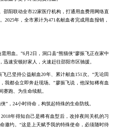
。邵阳联动全市22家医疗机构，打通用血费用网络直
2025年，全市累计为471名献血者完成用血报销，
需用血。”6月2日，洞口县“熊猫侠”廖振飞正在家中
，迅速安顿好家人，火速赶往邵阳市区驰援。
飞已坚持公益献血20年、累计献血151次。“无论田
，我都会立即奔赴现场。”廖振飞说，他深知稀有血
间赛跑、为生命续航。
侠”，24小时待命，构筑起特殊的生命防线。
2018年得知自己是稀有血型后，改掉夜间关机的习
生命邀约。“这是上天赋予我的特殊使命，必须随时待