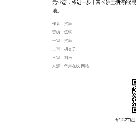
元业态，将进一步丰富长沙圭塘河的消
地。
作者：贺瑜
责编：伍镆
一审：贺瑜
二审：胡杏子
三审：刘乐
来源：华声在线·网站