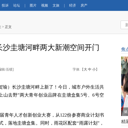
投诉
论坛
|
图片
视频
文旅
|
经济
房产
注
> 正文
长沙圭塘河畔两大新潮空间开门
焦
编辑:伍镆
]
字体:【
大
中
小
】
 贺瑜）长沙圭塘河畔上新了！今日，城市户外生活共
物茶室“上山去野”两大青年创业品牌在圭塘盒集5号、6号空
健
届青年人才创新创业大赛，从122份参赛商业计划书
精
式，落地圭塘盒集。同时，雨花区配套“雨露计划”，