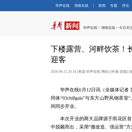
华声在线
湖南在线
|
新闻
专题
评论
华声在线
>
湖南在线
>
今日关
下楼露营、河畔饮茶！
迎客
2026-06-12 20:34
[
来源:华声在线·网站
] [
作者:贺瑜
] [
华声在线6月12日讯（全媒体记者
同体“03chillgala”与东方山野风
间同步开业。
本次开业的两大品牌源于雨花区首
中脱颖而出，采用“微改造、强运营”方