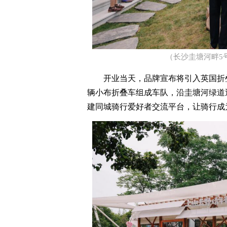
（长沙圭塘河畔5号盒子
开业当天，品牌宣布将引入英国折叠
辆小布折叠车组成车队，沿圭塘河绿道
建同城骑行爱好者交流平台，让骑行成