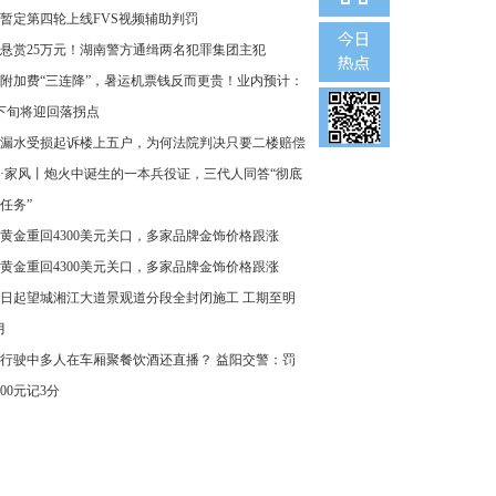
暂定第四轮上线FVS视频辅助判罚
悬赏25万元！湖南警方通缉两名犯罪集团主犯
附加费“三连降”，暑运机票钱反而更贵！业内预计：
下旬将迎回落拐点
漏水受损起诉楼上五户，为何法院判决只要二楼赔偿
·家风丨炮火中诞生的一本兵役证，三代人同答“彻底
任务”
黄金重回4300美元关口，多家品牌金饰价格跟涨
黄金重回4300美元关口，多家品牌金饰价格跟涨
8日起望城湘江大道景观道分段全封闭施工 工期至明
月
行驶中多人在车厢聚餐饮酒还直播？ 益阳交警：罚
000元记3分