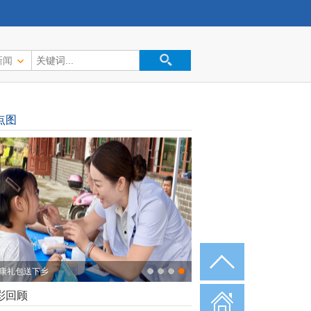
新闻
点图
康礼包送下乡
彩回顾