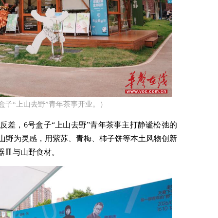
盒子“上山去野”青年茶事开业。）​
反差，6号盒子“上山去野”青年茶事主打静谧松弛的
山野为灵感，用紫苏、青梅、柿子饼等本土风物创新
器皿与山野食材。