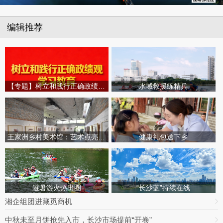
编辑推荐
【专题】树立和践行正确政绩观学习教育
水域救援练精兵
王家洲乡村美术馆：艺术点亮田园乡村
健康礼包送下乡
避暑游火热出圈
“长沙蓝”持续在线
湘企组团进藏觅商机
中秋未至月饼抢先入市，长沙市场提前“开卷”