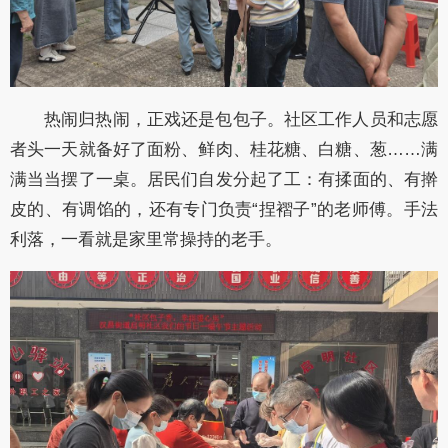
热闹归热闹，正戏还是包包子。社区工作人员和志愿
者头一天就备好了面粉、鲜肉、桂花糖、白糖、葱……满
满当当摆了一桌。居民们自发分起了工：有揉面的、有擀
皮的、有调馅的，还有专门负责“捏褶子”的老师傅。手法
利落，一看就是家里常操持的老手。