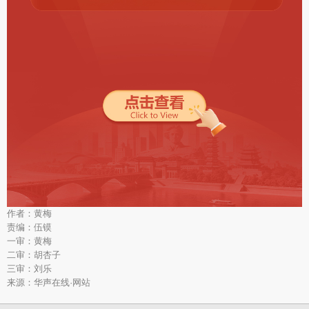
作者：黄梅
责编：伍镆
一审：黄梅
二审：胡杏子
三审：刘乐
来源：华声在线·网站