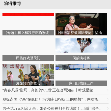
编辑推荐
【专题】树立和践行正确政绩观学习教育
中国画家获颁国际安徒生奖插画家奖
民俗好戏登天门
侗韵满村寨
湘昆雅韵润童心
家门口找好工作
“青春风暴”搅局，奔跑的“05后”正在改写湘超丨叶观星象
观媒点赞《“皋”在低处》为“湖南日报版‘王的猜想’”，网友热议：党报头版可以这么起标题
男子花万元相亲无果，婚介公司被判全额退款！五部门联合整治婚介七大乱象