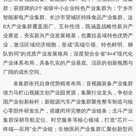
群；获授牌的2个省级中小企业特色产业集群为：宁乡市
智能家电产业集群、长沙市望城区特殊食品产业集群。这
6大产业集群覆盖面广、互补性强，既涵盖战略性新兴产
业赛道，夯实新兴产业发展根基，也囊括县域特色优势产
业，激活区域经济细胞，形成“高端引领、特色鲜明、梯
队协同”的优质产业发展格局；深度契合全省“4×4”现代化
产业体系布局，具备扎实的产业基底、活跃的创新氛围与
广阔的成长空间。
各集群依托自身优势精准布局：音视频装备产业集群
借力马栏山视频文创产业园资源，集聚行业龙头，争创全
国产业创新标杆；新能源汽车产业集群聚焦整车制造与核
心零部件研发生产，搭建闭环完整的产业链条；北斗产业
集群深耕导航定位、时空服务等核心领域，打造“芯片—
终端—应用”全产业链；生物医药产业集群汇聚创新型药