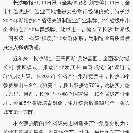
长沙晚报6月11日讯（全媒体记者 刘捷萍）11日，全
市打造先进制造业高地推进大会举行授牌仪式，为长沙
2025年新增的4个省级先进制造业产业集群、2个省级中小
企业特色产业集群授牌。此举进一步健全了长沙“世界级
—国家级—省级”梯度产业集群体系，为制造业高质量发
展注入强劲动能。
近年来，长沙锚定“三高四新”美好蓝图，全面落实“链
长制”发展模式，推动产业发展由“串珠成链”向“聚链成
群”迭代升级。在2025年全省产业集群竞赛中，长沙13个
参赛集群中9个成功突围，胜出率接近70%，硬核实力彰
显无疑。目前，长沙已坐拥6个国家级、10个省级产业集
群，外加5个省级培育对象，集群综合数量稳居全国省会
城市第一方阵。
本次获授牌的4个省级先进制造业产业集群分别为：
长沙市音视频装备、新能源汽车、北斗、生物医药产业集