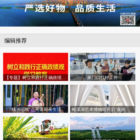
编辑推荐
【专题】树立和践行正确政绩观学习教育
家门口找好工作
“橘洲唱晚”点亮暑期夜生活
梅溪湖艺术博物馆开启“夜间模式”