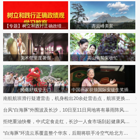
【专题】树立和践行正确政绩观学习教育
齐云峰美景
美术馆里度暑假
高山葡萄采收忙
民俗好戏登天门
中国画家获颁国际安徒生奖插画家奖
南航航班滑行疑遭雷击，机身检出20余处雷击点，航班更换飞机延误出行
台风“白海豚”外围波及长沙，10日至11日局地将有暴雨阵风，最高达9级
拒绝重油快餐，中式定食走红，长沙一人食市场刮起健康风｜消费新观察
“白海豚”环流云系覆盖整个华东，后期将联手冷空气给北方制造极端降雨