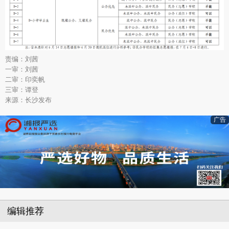
责编：刘茜
一审：刘茜
二审：印奕帆
三审：谭登
来源：长沙发布
广告
编辑推荐