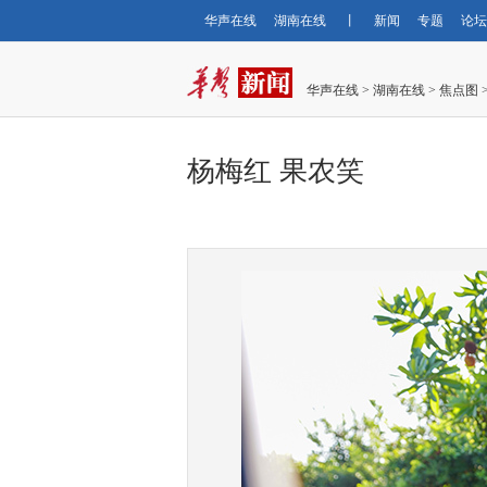
华声在线
湖南在线
丨
新闻
专题
论坛
华声在线
>
湖南在线
>
焦点图
杨梅红 果农笑