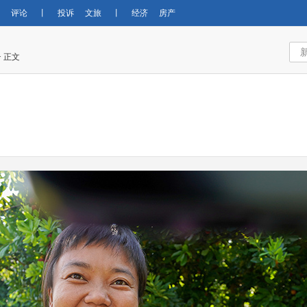
评论
丨
投诉
文旅
丨
经济
房产
> 正文