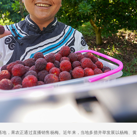
梅基地，果农正通过直播销售杨梅。近年来，当地多措并举发展以杨梅、