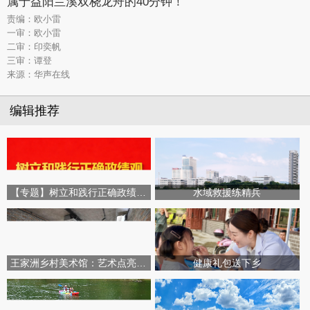
属于益阳兰溪双桡龙舟的40分钟！
责编：欧小雷
一审：欧小雷
二审：印奕帆
三审：谭登
来源：华声在线
编辑推荐
【专题】树立和践行正确政绩观学习教育
水域救援练精兵
王家洲乡村美术馆：艺术点亮田园乡村
健康礼包送下乡