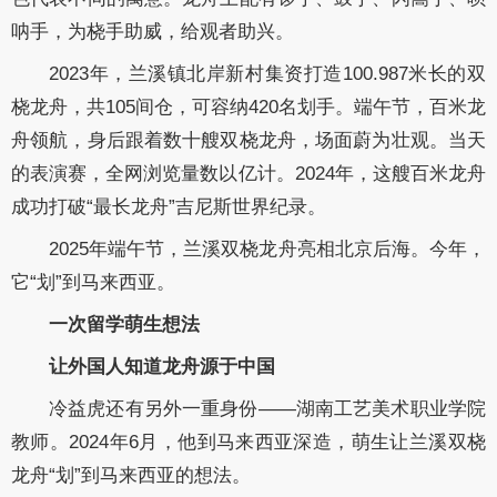
呐手，为桡手助威，给观者助兴。
2023年，兰溪镇北岸新村集资打造100.987米长的双
桡龙舟，共105间仓，可容纳420名划手。端午节，百米龙
舟领航，身后跟着数十艘双桡龙舟，场面蔚为壮观。当天
的表演赛，全网浏览量数以亿计。2024年，这艘百米龙舟
成功打破“最长龙舟”吉尼斯世界纪录。
2025年端午节，兰溪双桡龙舟亮相北京后海。今年，
它“划”到马来西亚。
一次留学萌生想法
让外国人知道龙舟源于中国
冷益虎还有另外一重身份——湖南工艺美术职业学院
教师。2024年6月，他到马来西亚深造，萌生让兰溪双桡
龙舟“划”到马来西亚的想法。