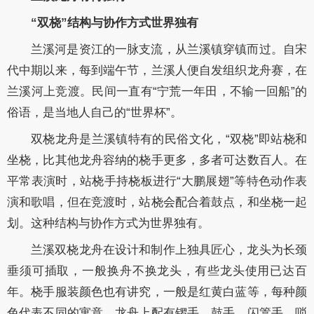
“双桡”结构与协作方式世界独有
兰溪河是资江的一脉支流，从兰溪镇穿镇而过。自宋
代中期以来，每到端午节，兰溪人便自发组织龙舟赛，在
兰溪河上竞渡。民间一直有“宁荒一年田，不输一回船”的
俗语，是当地人自己的“世界杯”。
双桡龙舟是兰溪镇特有的民俗文化，“双桡”即站桡和
坐桡，比其他龙舟容纳的桡手更多，多者可达数百人。在
平常表演时，站桡手持桡板进行“大鹏展翅”等特色动作表
演和歌唱，但在竞渡时，站桡会配合着鼓点，和坐桡一起
划。这种结构与协作方式为世界独有。
兰溪双桡龙舟在设计和制作上独具匠心，龙头为长颈
垂须可插取，一般换舟不换龙头，有些龙头使用已达百
年。桡手服装颜色也有讲究，一般是红黄白蓝等，每种颜
色代表不同的寓意。龙舟上配有锣手、鼓手、闪篙手、唢