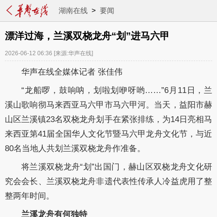
湖南在线
>
要闻
漂洋过海，兰溪双桡龙舟“划”进马六甲
2026-06-12 06:36
[来源:华声在线]
华声在线全媒体记者 张佳伟
“龙船啰，鼓响呐，划啦划咿呀哟……”6月11日，兰
溪山歌响彻马来西亚马六甲市马六甲河。当天，益阳市赫
山区兰溪镇23名双桡龙舟划手在紧张排练，为14日亮相马
来西亚第41届全国华人文化节暨马六甲龙舟文化节，与近
80名当地人共划兰溪双桡龙舟作准备。
将兰溪双桡龙舟“划”出国门，赫山区双桡龙舟文化研
究会会长、兰溪双桡龙舟非遗代表性传承人冷益虎用了整
整两年时间。
兰溪龙舟有何独特