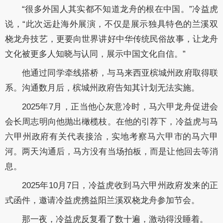
“很多外国人其实都不知道龙舟的根在中国。”冷益虎
说，“此次远赴海外展演，不仅是展示独具特色的兰溪双
桡龙舟技艺，更要向世界讲好中华传统民俗故事，让龙舟
文化被更多人知晓与认同，展示中国文化自信。”
他通过同学牵线搭桥，与马来西亚槟城州政府取得联
系。沟通数月后，槟城州政府告知其计划无法实施。
2025年7月，正当他心灰意冷时，马六甲龙舟促进会
会长周志明向他抛出橄榄枝。在他的引荐下，冷益虎与马
六甲州政府有关代表接洽，实地考察马六甲市的马六甲
河。两天沟通后，马方没有当场拍板，而是让他回去等消
息。
2025年10月7日，冷益虎收到马六甲州政府发来的正
式函件，邀请冷益虎携益阳兰溪双桡龙舟参加节会。
那一夜，冷益虎反复看了数十遍，激动得没睡着。