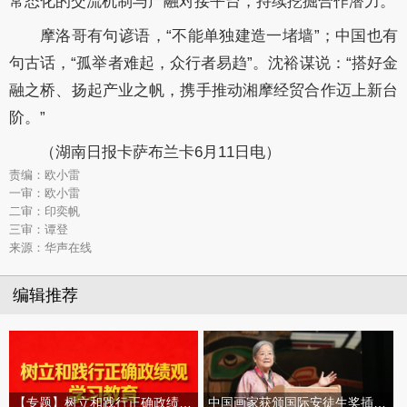
常态化的交流机制与产融对接平台，持续挖掘合作潜力。
摩洛哥有句谚语，“不能单独建造一堵墙”；中国也有
句古话，“孤举者难起，众行者易趋”。沈裕谋说：“搭好金
融之桥、扬起产业之帆，携手推动湘摩经贸合作迈上新台
阶。”
（湖南日报卡萨布兰卡6月11日电）
责编：欧小雷
一审：欧小雷
二审：印奕帆
三审：谭登
来源：华声在线
编辑推荐
【专题】树立和践行正确政绩观学习教育
中国画家获颁国际安徒生奖插画家奖