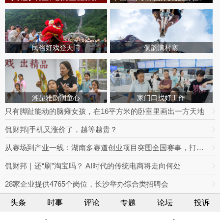
民俗好戏登天门
侗韵满村寨
湘昆雅韵润童心
家门口找好工作
只有脚趾能动的脑瘫女孩，在16平方米的卧室里画出一方天地
侃财邦|手机又涨价了，越等越贵？
从赛场到产业一线：湖南多赛道创业项目突围全国赛事，打通创业就业双向通道
侃财邦｜还“刷”淘宝吗？ AI时代的传统电商将走向何处
28家企业提供4765个岗位，长沙举办综合类招聘会
头条
时事
评论
专题
论坛
投诉