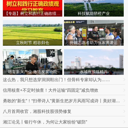
【专题】树立和践行正确政绩观学习教育
科技赋能脐橙产业
立秋时节 稻谷归仓
外籍志愿者助力张家界暑运
培育新兴产业 激活发展动能
水域救援练精兵
这么热，我只想选穿洞洞鞋出门！但骨科专家却认为……
信用核查+不定时抽查！大件运输“四固定”减负增效
勇敢的“新生”！“扫帚诗人”黄新生把岁月风雨写成诗丨美好湖南推荐官
八月首周收官，湘股科技股强势修复
湘江论见丨银行午休，为何让大家纷纷“破防”