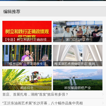
编辑推荐
【专题】树立和践行正确政绩观学习教育
家门口找好工作
“橘洲唱晚”点亮暑期夜生活
梅溪湖艺术博物馆开启“夜间模式”
稻谷归仓
科技赋能脐橙产业
首店、首展扎堆，湖南“首发”效应有多强？
“王沂东油画艺术展”长沙开幕，八十幅作品集中亮相