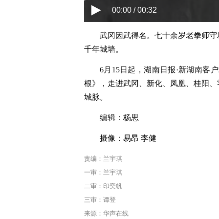
00:00 / 00:32
武冈因武得名。七十余岁老拳师守
千年城墙。
6月15日起，湖南日报·新湖南客
根》，走进武冈、新化、凤凰、桂阳、
城脉。
编辑：杨思
摄像：易昂 李健
责编：兰宇琪
一审：兰宇琪
二审：印奕帆
三审：谭登
来源：华声在线