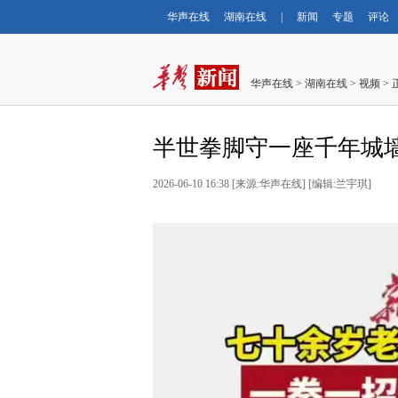
华声在线
湖南在线
|
新闻
专题
评论
华声在线
>
湖南在线
>
视频
> 
半世拳脚守一座千年城墙
2026-06-10 16:38
[
来源:华声在线
] [
编辑:兰宇琪
]