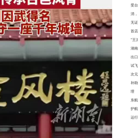
受台
消，
无证
首店
“王
湖南
出口
试飞
次元
补助
理
东航
护航
运行