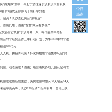
风“白海豚”影响，今起宁波往返长沙航班大面积取
明日19趟次全部停飞｜出行早知道
、超员！长沙查处两台“黑客运”
、首展扎堆，湖南“首发”效应有多强？
沂东油画艺术展”长沙开幕，八十幅作品集中亮相
出台对非经贸合作三年行动计划，力争2028年对非进
额达800亿元
无人机、拼贴青花瓷！怀化博物馆非遗集市玩起“跨
”
到位、动态清退！湖南升级普惠民办幼儿园认定与管
机票退改签新规生效，免费退票时限从30天缩至14天
暑运客流高峰，长沙130组动车组今明两日全部上线