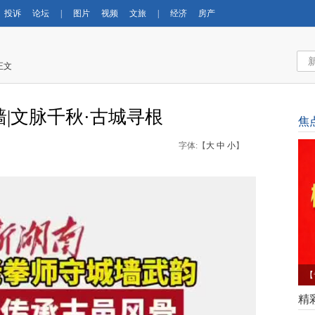
投诉
论坛
|
图片
视频
文旅
|
经济
房产
正文
|文脉千秋·古城寻根
焦
字体:【
大
中
小
】
【
育
精