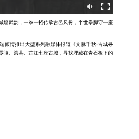
城墙武韵，一拳一招传承古邑风骨，半世拳脚守一座
户端倾情推出大型系列融媒体报道《文脉千秋·古城寻
零陵、澧县、芷江七座古城，寻找埋藏在青石板下的