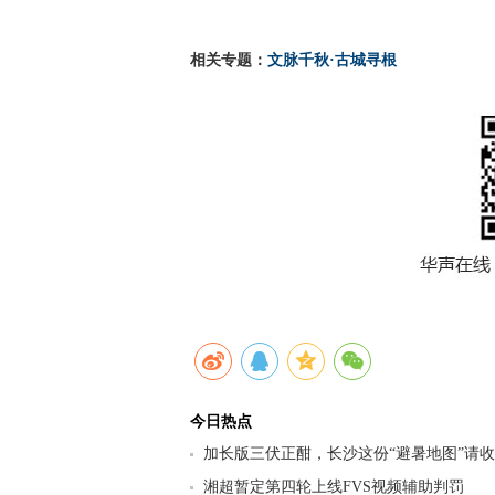
相关专题：
文脉千秋·古城寻根
今日热点
加长版三伏正酣，长沙这份“避暑地图”请
九区县（市）清凉坐标
湘超暂定第四轮上线FVS视频辅助判罚