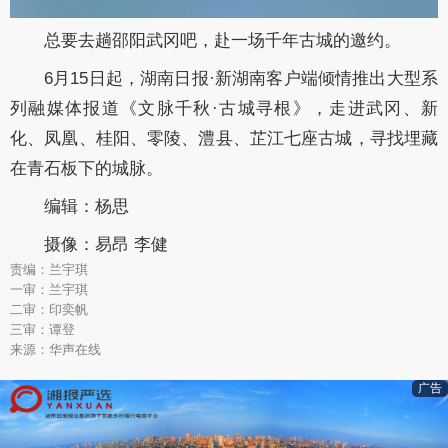
总要去趟邵阳武冈吧，赴一场千年古城的邀约。
6月15日起，湖南日报·新湖南客户端倾情推出大型系
列融媒体报道《文脉千秋·古城寻根》，走进武冈、新
化、凤凰、桂阳、零陵、澧县、芷江七座古城，寻找埋藏
在青石板下的城脉。
编辑：杨思
摄像：易昂 李健
责编：兰宇琪
一审：兰宇琪
二审：印奕帆
三审：谭登
来源：华声在线
广告