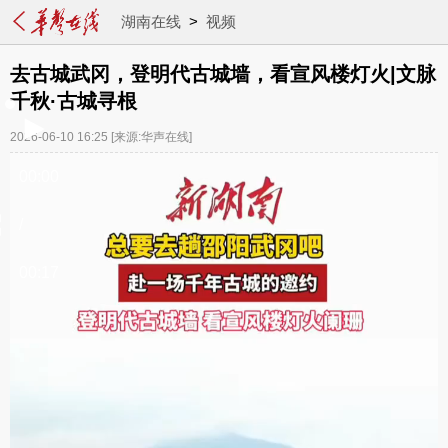
湖南在线
>
视频
去古城武冈，登明代古城墙，看宣风楼灯火|文脉
千秋·古城寻根
2026-06-10 16:25
[来源:华声在线]
00:00
/
00:17