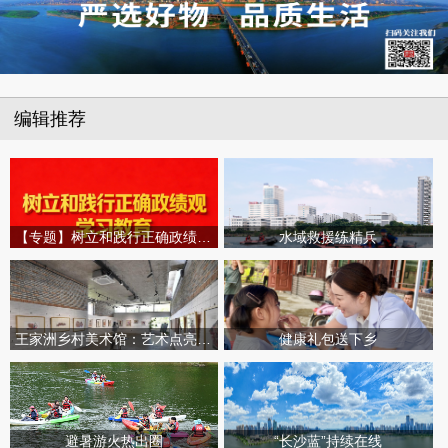
编辑推荐
【专题】树立和践行正确政绩观学习教育
水域救援练精兵
王家洲乡村美术馆：艺术点亮田园乡村
健康礼包送下乡
避暑游火热出圈
“长沙蓝”持续在线