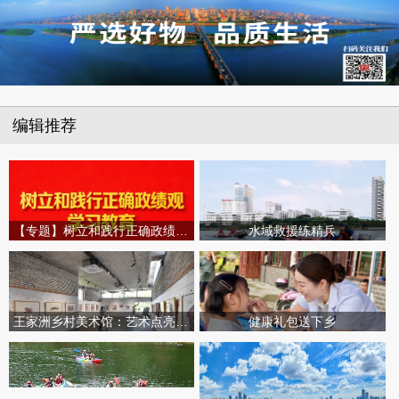
编辑推荐
【专题】树立和践行正确政绩观学习教育
水域救援练精兵
王家洲乡村美术馆：艺术点亮田园乡村
健康礼包送下乡