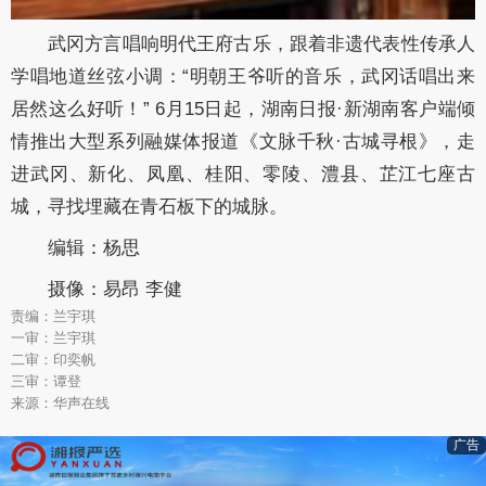
武冈方言唱响明代王府古乐，跟着非遗代表性传承人
学唱地道丝弦小调：“明朝王爷听的音乐，武冈话唱出来
居然这么好听！” 6月15日起，湖南日报·新湖南客户端倾
情推出大型系列融媒体报道《文脉千秋·古城寻根》，走
进武冈、新化、凤凰、桂阳、零陵、澧县、芷江七座古
城，寻找埋藏在青石板下的城脉。
编辑：杨思
摄像：易昂 李健
责编：兰宇琪
一审：兰宇琪
二审：印奕帆
三审：谭登
来源：华声在线
广告