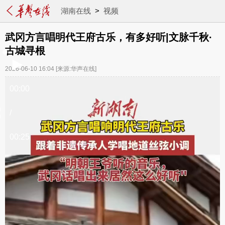
湖南在线
>
视频
武冈方言唱明代王府古乐，有多好听|文脉千秋·
古城寻根
2026-06-10 16:04
[来源:华声在线]
00:00
/
00:25