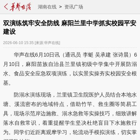
湖南在线
>
资讯广场
双演练筑牢安全防线 麻阳兰里中学抓实校园平安
建设
2026-06-10 15:35
[来源:华声在线]
华声在线6月10日讯（通讯员 李蜓 吴承建 张诗晨）6
月10日，麻阳苗族自治县兰里镇初级中学集中开展防溺
水、食品安全应急双项演练，以实景实操夯实校园安全根
基。
防溺水演练现场，兰里镇卫生院医护人员结合本地水
塘、溪流密布的地域特点，借助竹竿、救生圈等简易工
具，现场示范岸边施救、溺水急救等实操技巧，细致讲解
落水自救常识，着重提醒学生坚决杜绝盲目下水施救行
为。同学们近距离观摩学习，轮流动手模拟演练，切实掌