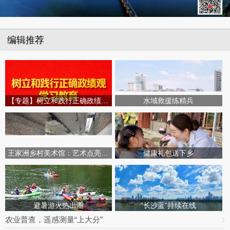
编辑推荐
【专题】树立和践行正确政绩观学习教育
水域救援练精兵
王家洲乡村美术馆：艺术点亮田园乡村
健康礼包送下乡
避暑游火热出圈
“长沙蓝”持续在线
农业普查，遥感测量“上大分”