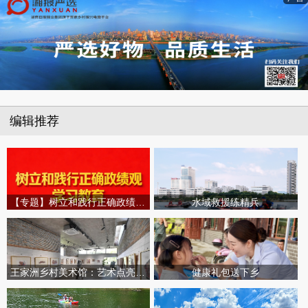
编辑推荐
【专题】树立和践行正确政绩观学习教育
水域救援练精兵
王家洲乡村美术馆：艺术点亮田园乡村
健康礼包送下乡