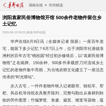
湖南在线
>
市州精选
浏阳袁家民俗博物馆开馆 500余件老物件留住乡
土记忆
2026-06-10 09:03
[来源:华声在线]
华声在线6月9日讯（全媒体记者 陈新）一座百年老
宅，能装下多少记忆？6月7日上午，位于浏阳市社港镇淮
洲村的百年古宅“桃桂园”经过初步修缮后，以“袁家民俗博
物馆”之名揭牌。150余种、500多件承载捞刀河流域乡土
记忆的老物件集中亮相，为当地农耕文化建立了一座活态
传承的“时光驿站”。
步入古宅，一件件老物件映入记者眼帘。独轮车、犁
耙、风谷机等传统农具整齐陈列，完整勾勒出从春耕到秋
收的劳作图景；竹编箩筐、鱼篓、簸箕、猪笼等器物，蕴