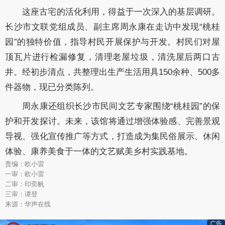
这座古宅的活化利用，得益于一次深入的基层调研。
长沙市文联党组成员、副主席周永康在走访中发现“桃桂
园”的独特价值，指导村民开展保护与开发。村民们对屋
顶瓦片进行检漏修复，清理老屋垃圾，清洗屋后两口古
井。经初步清点，共整理出生产生活用具150余种、500多
件器物，现已分类陈列。
周永康还组织长沙市民间文艺专家围绕“桃桂园”的保
护和开发探讨。未来，该馆将通过增强体验感、完善景观
导视、强化宣传推广等方式，打造成为集民俗展示、休闲
体验、康养美食于一体的文艺赋美乡村实践基地。
责编：欧小雷
一审：欧小雷
二审：印奕帆
三审：谭登
来源：华声在线
广告