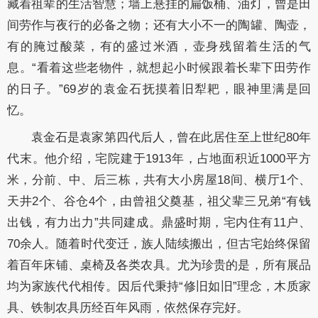
藏着祖辈的生活智慧；墙上悬挂的扁饭桶、油灯，曾是田
间劳作与夜行的必备之物；还有大小不一的陶罐、陶壶，
有的腌过酸菜，有的盛过米酒，壶身残留着生活的气
息。“看着这些老物件，就想起小时候跟着长辈下田劳作
的日子。”69岁的袁金石抚摸着旧犁耙，眼神里满是回
忆。
袁金石是袁家第四代后人，曾在此居住至上世纪80年
代末。他介绍，宅院建于1913年，占地面积近1000平方
米，分前、中、后三栋，共有大小房屋18间、横厅1个、
天井2个、谷仓4个，由曾祖父奠基，祖父辈三兄弟“有钱
出钱，有力出力”共同建成。鼎盛时期，宅内住有11户、
70余人。随着时代变迁，族人陆续搬出，但古宅始终保留
着百年床铺、桌椅及各类农具。尤为珍贵的是，所有展品
均为家族代代相传。因后代秉持“修旧如旧”理念，木质家
具、铁制农具历经百年风雨，依然保存完好。