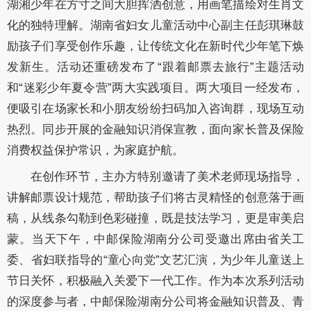
湖湘少年在方寸之间大胆挥洒创意，用画笔描绘对生肖文
化的独特理解。湖南省妇女儿童活动中心副主任彭琪琳鼓
励孩子们享受创作乐趣，让传统文化在新时代少年笔下焕
发新生。活动还重磅发布了“跟着邮票去旅行”主题活动
和“迷彩少年夏令营”两大实践项目。两大项目一经发布，
便吸引在场家长和小朋友纷纷扫码加入咨询群，现场互动
热烈。同步开展的金融知识消保宣教，面向家长普及保险
消费权益保护常识，为家庭护航。
在创作环节，主办方特别邀请了美术老师现场指导，
讲解邮票设计规范，帮助孩子们将古灵精怪的创意落于画
稿，从线条勾勒到色彩碰撞，既是技法学习，更是审美启
蒙。当天下午，中邮保险湖南分公司受邀出席由省关工
委、省妇联指导的“童心向党”文艺汇演，为少年儿童送上
节日关怀，积极融入关爱下一代工作。作为本次系列活动
的深度参与者，中邮保险湖南分公司将金融知识普及、青