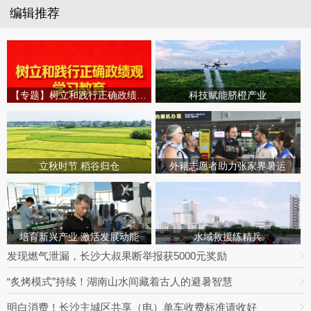
编辑推荐
【专题】树立和践行正确政绩观学习教育
科技赋能脐橙产业
立秋时节 稻谷归仓
外籍志愿者助力张家界暑运
培育新兴产业 激活发展动能
水域救援练精兵
发现燃气泄漏，长沙大叔果断举报获5000元奖励
“炙烤模式”持续！湖南山水间藏着古人的避暑智慧
明白消费！长沙主城区共享（电）单车收费标准请收好