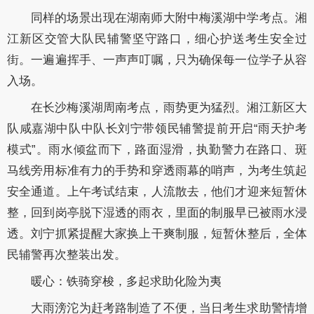
同样的场景出现在湖南师大附中梅溪湖中学考点。湘
江新区交管大队民辅警坚守路口，细心护送考生安全过
街。一遍遍挥手、一声声叮嘱，只为确保每一位学子从容
入场。
在长沙梅溪湖周南考点，雨势更为猛烈。湘江新区大
队咸嘉湖中队中队长刘宁带领民辅警提前开启“雨天护考
模式”。雨水倾盆而下，路面湿滑，执勤警力在路口、斑
马线旁用标准有力的手势和穿透雨幕的哨声，为考生筑起
安全通道。上午考试结束，人流散去，他们才迎来短暂休
整，回到岗亭脱下湿透的雨衣，里面的制服早已被雨水浸
透。刘宁抓紧提醒大家换上干爽制服，短暂休整后，全体
民辅警再次整装出发。
暖心：铁骑穿梭，多起求助化险为夷
大雨滂沱为赶考路制造了不便，当日考生求助警情增