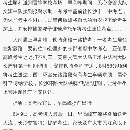
考生顺利送到雷锋学校考场；早高峰期间，天心交管大队
文源中队接到报警求助，有考生需前往长沙市一中考点，
为保护考生不淋雨，民警何敏雄将自己的雨衣脱下给考生
穿上，并安排辅警邓子健骑摩托车将考生送往考点……
大雨遇上早高峰，铁骑穿梭一路护考：一名考生居住
在紫薇路，要前往15公里外的长郡湘府中学考点，正值早
高峰考生迟迟打不到车，芙蓉交管大队马王堆中队副大队
长周轩第一时间调度，安排铁骑全程护送，8时58分顺利
将考生送达；西二环含光路路段有高考生车辆求助，需牵
引至博纳学校，长沙环路大队铁骑“飞速”赶到，让考生坐
上警用摩托车平安送达。
提醒：高考收官日，早高峰提前出行
6月9日，高考进入最后一日。早高峰车流将叠加送考
人流，长沙交警特别提醒考生、家长及广大市民注意以下