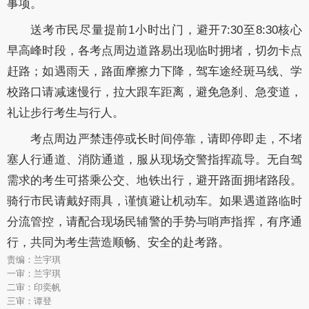
事项。
送考市民尽量提前1小时出门，避开7:30至8:30核心
早高峰时段，各考点周边道路易出现临时拥堵，切勿卡点
赶路；如遇雨天，路面摩擦力下降，驾车途经斑马线、学
校路口请减速慢行，拉大跟车距离，避免急刹、急变道，
礼让步行考生与行人。
考点周边严禁违停或长时间停靠，请即停即走，不堵
塞人行通道、消防通道，服从现场交警指挥疏导。无自驾
需求的考生可搭乘公交、地铁出行，避开路面拥堵路段。
骑行市民请戴好雨具，谨慎避让机动车。如果遇道路临时
分流管控，请配合现场民辅警的手势与哨声指挥，有序通
行，共同为考生营造顺畅、安全的赴考路。
责编：兰宇琪
一审：兰宇琪
二审：印奕帆
三审：谭登