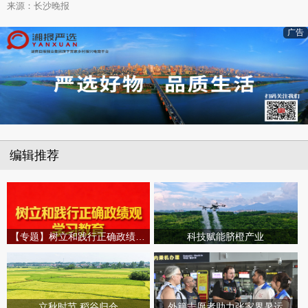
来源：长沙晚报
广告
编辑推荐
【专题】树立和践行正确政绩观学习教育
科技赋能脐橙产业
立秋时节 稻谷归仓
外籍志愿者助力张家界暑运