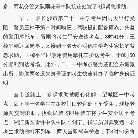
多。雨花交管大队雨花亭中队接连处置了3起紧急求助。
一早，一名长沙市第二十一中学考生因雨天出行受
阻，警员王棹平第一时间响应，驾驶提前配备雨衣、头盔
的警用摩托车，冒雨将考生平安送达考点。8时41分，王
棹平刚返回岗亭，又接到一名天心明德中学考生家长的紧
急求助。王棹平当即改用警用摩托车护送考生，于8时50
分顺利到达考场。此外，二十一中考点警力还配合东塘派
出所，协助两名遗失身份证的考生快速补办了临时身份证
明。
全市道路上，多起求助被暖心化解：望城区一中考
点，因下雨一名学生在距校门口较远处下车受阻，现场老
师向交警求助，执勤民警随即用警车将学生安全送至考
点；湘江新区雷锋中队中队长刘宁、指导员谢典贤遇一名
考生求助称打不到车，两人当即驾车护送，于8时50分将