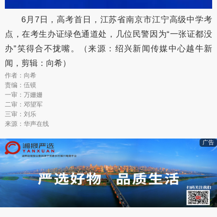
6月7日，高考首日，江苏省南京市江宁高级中学考
点，在考生办证绿色通道处，几位民警因为“一张证都没
办”笑得合不拢嘴。（来源：绍兴新闻传媒中心越牛新
闻，剪辑：向希）
作者：向希
责编：伍镆
一审：万姗姗
二审：邓望军
三审：刘乐
来源：华声在线
广告