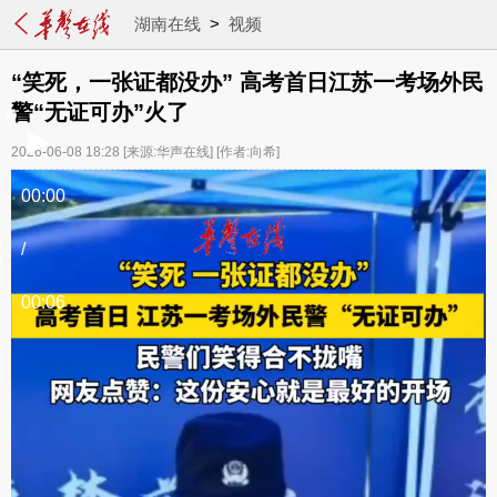
湖南在线
>
视频
“笑死，一张证都没办” 高考首日江苏一考场外民
警“无证可办”火了
2026-06-08 18:28
[来源:华声在线]
[作者:向希]
00:00
/
00:06