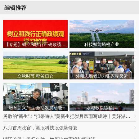
编辑推荐
【专题】树立和践行正确政绩观学习教育
科技赋能脐橙产业
立秋时节 稻谷归仓
外籍志愿者助力张家界暑运
培育新兴产业 激活发展动能
水域救援练精兵
勇敢的“新生”！“扫帚诗人”黄新生把岁月风雨写成诗丨美好湖南推荐官
八月首周收官，湘股科技股强势修复