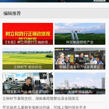
编辑推荐
【专题】树立和践行正确政绩观学习教育
科技赋能脐橙产业
立秋时节 稻谷归仓
外籍志愿者助力张家界暑运
培育新兴产业 激活发展动能
水域救援练精兵
立秋时节暑雨交织，湖南暴雨预警位居全国第五
罕见病患儿暑期专项救治升级，可线上预约优先手术