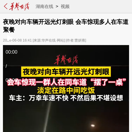
湖南在线
>
视频
夜晚对向车辆开远光灯刺眼 会车惊现多人在车道
聚餐
2026-06-08 16:41
[来源:华声在线·网站]
[作者:曹妍雍]
00:00
/
00:08