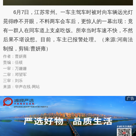
6月7日，江苏常州。一车主驾车时被对向车辆远光灯
晃得睁不开眼，不料两车会车后，更惊人的一幕出现：竟
有一群人在同车道上支桌吃饭。所幸当时车速不快，不然
后果不堪设想。目前，车主已报警处理。（来源:河南法
制报，剪辑:曹妍雍）
作者：曹妍雍
责编：伍镆
一审：万姗姗
二审：邓望军
三审：刘乐
来源：华声在线·网站
广告