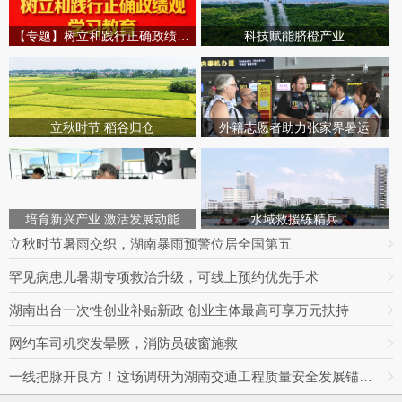
【专题】树立和践行正确政绩观学习教育
科技赋能脐橙产业
立秋时节 稻谷归仓
外籍志愿者助力张家界暑运
培育新兴产业 激活发展动能
水域救援练精兵
立秋时节暑雨交织，湖南暴雨预警位居全国第五
罕见病患儿暑期专项救治升级，可线上预约优先手术
湖南出台一次性创业补贴新政 创业主体最高可享万元扶持
网约车司机突发晕厥，消防员破窗施救
一线把脉开良方！这场调研为湖南交通工程质量安全发展锚定方向