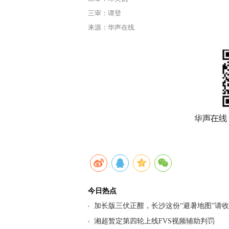
三审：谭登
来源：华声在线
今日热点
加长版三伏正酣，长沙这份“避暑地图”请
九区县（市）清凉坐标
湘超暂定第四轮上线FVS视频辅助判罚