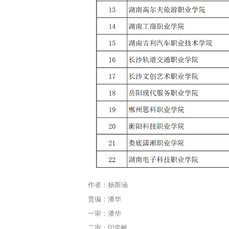
作者：杨斯涵
责编：潘华
一审：潘华
二审：印奕帆