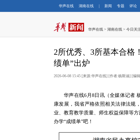
华声在线
湖南在线
|
新闻
专题
评论
华声在线
>
湖南在线
>
今日关
2所优秀、3所基本合格！
绩单”出炉
2026-06-08 15:45
[
来源:华声在线
] [
作者:杨斯涵
] [
编辑
华声在线6月8日讯（全媒体记者
康发展，我省严格依照相关法律法规，对
业、教育教学质量、师生权益保障等方
办学“成绩单”吧！