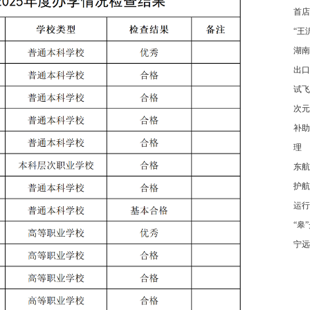
首店
“王
湖南
出口
试飞
次元
补助
理
东航
护航
运行
“皋
宁远