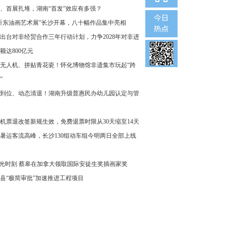
、首展扎堆，湖南“首发”效应有多强？
沂东油画艺术展”长沙开幕，八十幅作品集中亮相
出台对非经贸合作三年行动计划，力争2028年对非进
额达800亿元
无人机、拼贴青花瓷！怀化博物馆非遗集市玩起“跨
”
到位、动态清退！湖南升级普惠民办幼儿园认定与管
机票退改签新规生效，免费退票时限从30天缩至14天
暑运客流高峰，长沙130组动车组今明两日全部上线
”光时刻 蔡皋在加拿大领取国际安徒生奖插画家奖
县“极简审批”加速推进工程项目