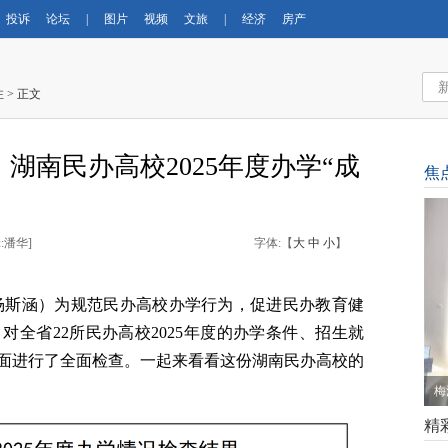
投诉
论坛
|
图片
视频
文旅
|
经济
房产
注
> 正文
湖南民办高校2025年度办学“成
焦
:潘华
]
字体:【
大
中
小
】
 杨斯涵）为规范民办高校办学行为，促进民办教育健
全省22所民办高校2025年度的办学条件、招生就
面进行了全面检查。
一起来看看这份湖南民办高校的
梅
精