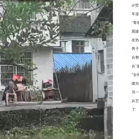
@货
车道
“青
观媒
友热
男子
合整
从“
“全
微光
另一
从艺
了