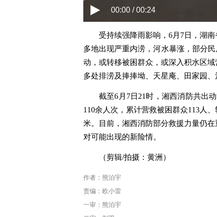
00:00 / 00:24
受持续强降雨影响，6月7日，湖
多地出现严重内涝，河水暴涨，部分民
动
，或转移被困群众，或深入积水区域
多处排涝及捧捧坳、天星庵、田家园、
截至6月7日21时，湘西消防共出
110余人次，累计营救被困群众113人
米。目前，湘西消防部分救援力量仍在
对可能出现的新险情。
（剪辑/拍摄：黄洲）
作者：熊泊宇
责编：欧小雷
一审：熊泊宇