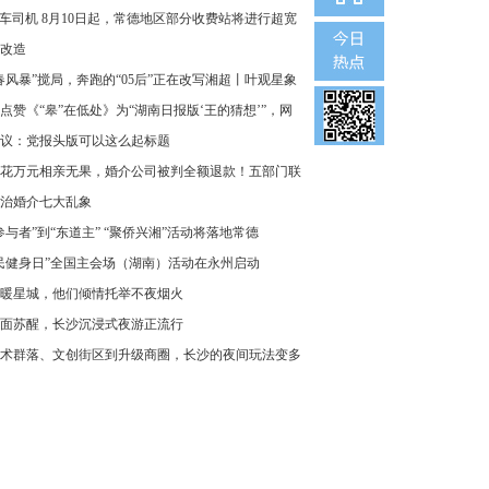
车司机 8月10日起，常德地区部分收费站将进行超宽
改造
春风暴”搅局，奔跑的“05后”正在改写湘超丨叶观星象
点赞《“皋”在低处》为“湖南日报版‘王的猜想’”，网
议：党报头版可以这么起标题
花万元相亲无果，婚介公司被判全额退款！五部门联
治婚介七大乱象
参与者”到“东道主” “聚侨兴湘”活动将落地常德
民健身日”全国主会场（湖南）活动在永州启动
暖星城，他们倾情托举不夜烟火
面苏醒，长沙沉浸式夜游正流行
术群落、文创街区到升级商圈，长沙的夜间玩法变多