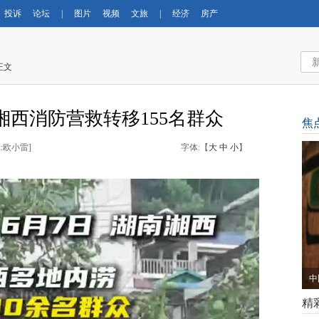
投诉
论坛
|
图片
视频
文旅
|
经济
房产
正文
湘西消防营救转移155名群众
焦
:欧小雷
]
字体:【
大
中
小
】
中
精