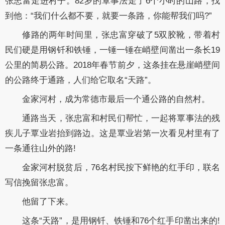
张忠富走进村子。82岁的覃事法走了6个小时的山路，找
到他：“我们什么都不要，就要一条路，你能帮我们吗?”
修路的两年时间里，张忠富穿破了5双胶靴，带着村
民们硬是用钢钎和铁锤，一锤一锤在峭壁间凿出一条长19
公里的简易公路。2018年春节前夕，这条挂在悬崖峭壁间
的公路终于通路，人们给它取名“天路”。
金家河村，成为常德市最后一个通公路的自然村。
通路当天，张忠富和村民们帮忙，一起将覃事法的残
疾儿子覃业岩抬到路边。这是覃业岩第一次看见村里有了
一条通往山外的路!
金家河村脱贫后，76名村民按下鲜艳的红手印，联名
写信挽留张忠富。
他留了下来。
这条“天路”，是用钢钎、铁锤和76个红手印凿出来的!