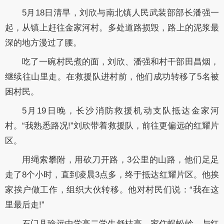
5月18日清早，刘欣与南北镇人民武装部部长潘强一
起，从镇上赶往金家河村。多处道路损毁，路上的泥浆最
深的地方漫过了腰。
吃了一碗村民煮的面，刘欣、潘强和村干部田昌烟，
继续往山里走。在救援队进村前，他们成功转移了5名被
困村民。
5月19日晚，长沙消防救援机动支队抵达金家河
村。“我熟悉路况!”刘欣带着救援队，前往更偏远的红耀片
区。
用绳索攀附，用砍刀开路，3公里的山路，他们足足
走了8个小时，直到凌晨3点多，终于抵达红耀片区。他挨
家挨户做工作，组织大伙转移。他对村民们说：“我在这
里最后走!”
石门县瑜远中学高二学生舒梽高，家住蜈蚣岭，与红