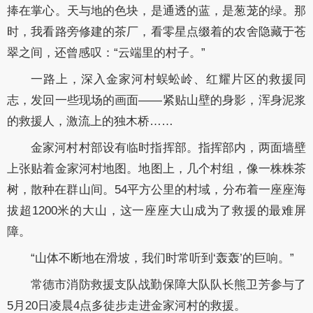
捧在掌心。天与地的色块，是通透的蓝，是葱茏的绿。那
时，我看路旁修建的茶厂，看零星点缀着的农舍隐藏于苍
翠之间，还曾感叹：“云端里的村子。”
一路上，深入金家河村蜈蚣岭、红耀片区的救援同
志，发回一些现场的画面——紧贴山壁的身影，浑身泥浆
的救援人，激流上的独木桥……
金家河村村部设有临时指挥部。指挥部内，两面墙壁
上张贴着金家河村地图。地图上，几个村组，像一株株茶
树，散种在群山间。54平方公里的村域，分布着一座座海
拔超1200米的大山，这一座座大山成为了救援的最难屏
障。
“山体不断地在滑坡，我们时常听到‘轰轰’的巨响。”
常德市消防救援支队战勤保障大队队长熊卫芳参与了
5月20日凌晨4点多徒步走进金家河村的救援。