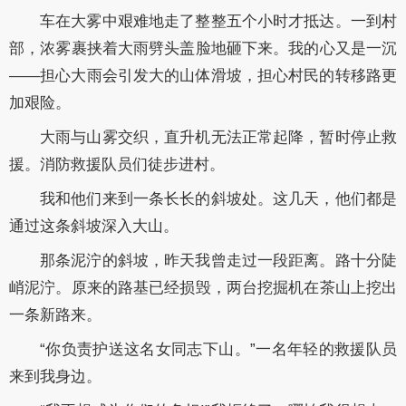
车在大雾中艰难地走了整整五个小时才抵达。一到村
部，浓雾裹挟着大雨劈头盖脸地砸下来。我的心又是一沉
——担心大雨会引发大的山体滑坡，担心村民的转移路更
加艰险。
大雨与山雾交织，直升机无法正常起降，暂时停止救
援。消防救援队员们徒步进村。
我和他们来到一条长长的斜坡处。这几天，他们都是
通过这条斜坡深入大山。
那条泥泞的斜坡，昨天我曾走过一段距离。路十分陡
峭泥泞。原来的路基已经损毁，两台挖掘机在茶山上挖出
一条新路来。
“你负责护送这名女同志下山。”一名年轻的救援队员
来到我身边。