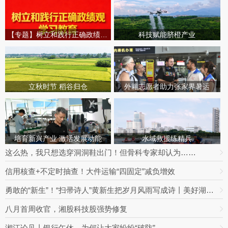
【专题】树立和践行正确政绩观学习教育
科技赋能脐橙产业
立秋时节 稻谷归仓
外籍志愿者助力张家界暑运
培育新兴产业 激活发展动能
水域救援练精兵
这么热，我只想选穿洞洞鞋出门！但骨科专家却认为……
信用核查+不定时抽查！大件运输“四固定”减负增效
勇敢的“新生”！“扫帚诗人”黄新生把岁月风雨写成诗丨美好湖南推荐官
八月首周收官，湘股科技股强势修复
湘江论见丨银行午休，为何让大家纷纷“破防”