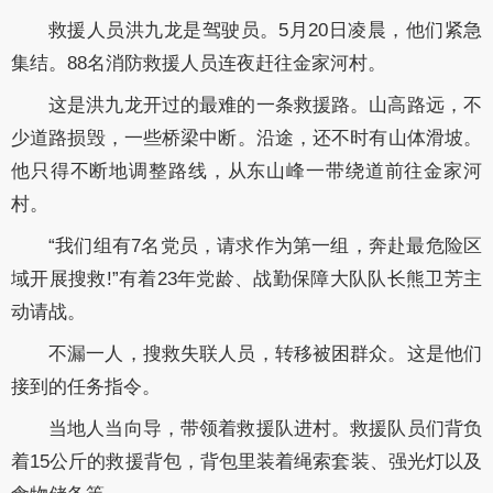
救援人员洪九龙是驾驶员。5月20日凌晨，他们紧急
集结。88名消防救援人员连夜赶往金家河村。
这是洪九龙开过的最难的一条救援路。山高路远，不
少道路损毁，一些桥梁中断。沿途，还不时有山体滑坡。
他只得不断地调整路线，从东山峰一带绕道前往金家河
村。
“我们组有7名党员，请求作为第一组，奔赴最危险区
域开展搜救!”有着23年党龄、战勤保障大队队长熊卫芳主
动请战。
不漏一人，搜救失联人员，转移被困群众。这是他们
接到的任务指令。
当地人当向导，带领着救援队进村。救援队员们背负
着15公斤的救援背包，背包里装着绳索套装、强光灯以及