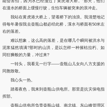
能会害怕，因为水已经漫过了黄虎港大桥。”那天，他们
在漫水的桥面上缓慢行驶，生怕车辆被突来的浪冲走。
我站在黄虎港大桥上，望着桥下的浊浪。我清楚地记
得每年暑假我去壶瓶山都必经此桥，渫水与桥面有50米左
右的落差。
难以想象，这么高的落差，是在哪几个瞬间被洪水与
泥浆猛然填满?那时的山洪，是以怎样一种摧枯拉朽、如
同狂狮般的力量，冲过来?
一转头，我看见一行字——壶瓶山儿女向八方支援的
同胞致敬。
我心头一热。
踏着夜色，我来到壶瓶山供电所。那里是抗灾保电指
挥部。
壶瓶山供电所负责壶瓶山镇、南北镇、东山峰管理区