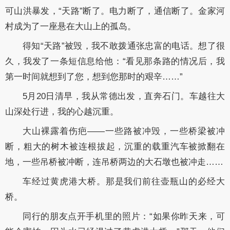
可山洪暴发，“天路”断了。电力断了，通信断了。金家河
村成为了一座悬在大山上的孤岛。
得知“天路”被毁，我不敢拨通张忠富的电话。想了很
久，我发了一条短信息给他：“看见那条路的情况后，我
第一时间就想到了您，想到您那时的艰辛……”
5月20日清早，我从常德出发，直奔石门。车越往大
山深处行进，我的心越沉重。
大山裸露着伤疤——一些路被冲毁，一些桥梁被冲
断，粗大的树木被连根拔起，沉重的载重汽车被掀翻在
地，一些吊桥被冲断，连吊桥两边的大石墩也被冲走……
车经过黄虎港大桥。那是我们前往壶瓶山的必经大
桥。
同行的朋友点开手机里的照片：“如果你昨天来，可