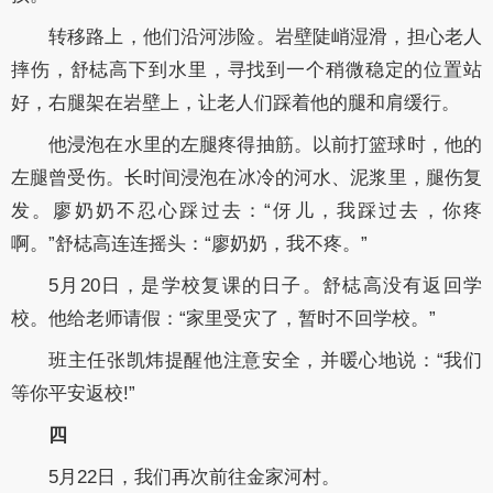
转移路上，他们沿河涉险。岩壁陡峭湿滑，担心老人
摔伤，舒梽高下到水里，寻找到一个稍微稳定的位置站
好，右腿架在岩壁上，让老人们踩着他的腿和肩缓行。
他浸泡在水里的左腿疼得抽筋。以前打篮球时，他的
左腿曾受伤。长时间浸泡在冰冷的河水、泥浆里，腿伤复
发。廖奶奶不忍心踩过去：“伢儿，我踩过去，你疼
啊。”舒梽高连连摇头：“廖奶奶，我不疼。”
5月20日，是学校复课的日子。舒梽高没有返回学
校。他给老师请假：“家里受灾了，暂时不回学校。”
班主任张凯炜提醒他注意安全，并暖心地说：“我们
等你平安返校!”
四
5月22日，我们再次前往金家河村。