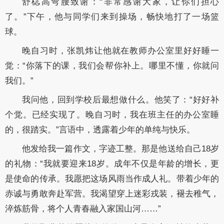
舒梽高弯腰致谢：“非常感谢大家，让你们担心
了。”下午，他与同学们来到操场，畅快地打了一场篮
球。
晚自习时，张凯炜让他就在教师办公室里好好睡一
觉：“你落下的课，我们会帮你补上。哪里不懂，你就问
我们。”
我问他，回到学校后最想做什么。他笑了：“好好补
个觉。已经实现了。晚自习时，我在班主任的办公室睡
的，很踏实。”言语中，透露着少年的单纯与快乐。
他发给我一篇作文，字迹工整。那是他送给自己18岁
的礼物：“我就要迎来18岁。成年不仅是年龄的增长，更
是使命的传承。我愿把这场风雨当作成人礼。带着少年的
赤诚与勇敢奔赴军营。我渴望穿上迷彩戎装，褪去稚气，
淬炼筋骨，将个人青春融入家国山河……”