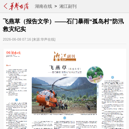
湖南在线
>
湘江副刊
飞燕草（报告文学）——石门暴雨“孤岛村”防汛
救灾纪实
2026-06-08 07:16
[来源:华声在线]