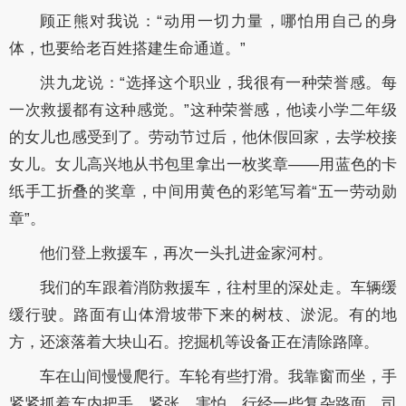
顾正熊对我说：“动用一切力量，哪怕用自己的身
体，也要给老百姓搭建生命通道。”
洪九龙说：“选择这个职业，我很有一种荣誉感。每
一次救援都有这种感觉。”这种荣誉感，他读小学二年级
的女儿也感受到了。劳动节过后，他休假回家，去学校接
女儿。女儿高兴地从书包里拿出一枚奖章——用蓝色的卡
纸手工折叠的奖章，中间用黄色的彩笔写着“五一劳动勋
章”。
他们登上救援车，再次一头扎进金家河村。
我们的车跟着消防救援车，往村里的深处走。车辆缓
缓行驶。路面有山体滑坡带下来的树枝、淤泥。有的地
方，还滚落着大块山石。挖掘机等设备正在清除路障。
车在山间慢慢爬行。车轮有些打滑。我靠窗而坐，手
紧紧抓着车内把手。紧张。害怕。行经一些复杂路面，司