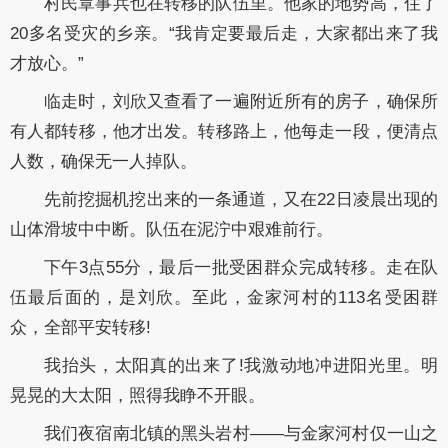
村民覃事兵也在转移的队伍里。他家的地势高，住了
20多名受灾的乡亲。“我肯定要最后走，大家都出来了我
才放心。”
临走时，刘欣又查看了一遍附近所有的房子，确保所
有人都转移，他才出发。转移路上，他每走一段，便清点
人数，确保无一人掉队。
先前挖掘机挖出来的一条通道，又在22日凌晨出现的
山体滑坡中中断。队伍在泥泞中艰难前行。
下午3点55分，最后一批受困群众完成转移。走在队
伍最后面的，是刘欣。至此，金家河村的113名受困群
众，全部平安转移!
我抬头，太阳真的出来了!我激动地冲进阳光里。明
晃晃的大太阳，照得我睁不开眼。
我们夜宿南北镇的黑头岩村——与金家河村仅一山之