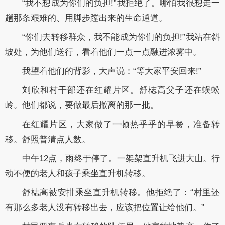
“我不想成为你们的负担!”我拒绝了。哪怕我很想走一
趟那条艰难的、用脚步蹚出来的生命通道。
“你们去转移群众，我不能成为你们的负担!”我站在斜
坡处，为他们送行，看着他们一点一点融进浓雾中。
我望着他们的背影，大声说：“等大家平安回来!”
刘欣和村干部还在红耀片区。舒梽高父子还在蜈蚣
岭。他们都说，要做最后撤离的那一批。
在红耀片区，大家做了一顿热乎乎的早餐，准备转
移。舒照普清点人数。
中午12点，雨终于停了。一架架直升机飞进大山。行
动不便的老人和孩子乘坐直升机转移。
舒梽高被安排乘坐直升机转移。他拒绝了：“村里还
有那么多老人没有转移出去，应该把位置让给他们。”