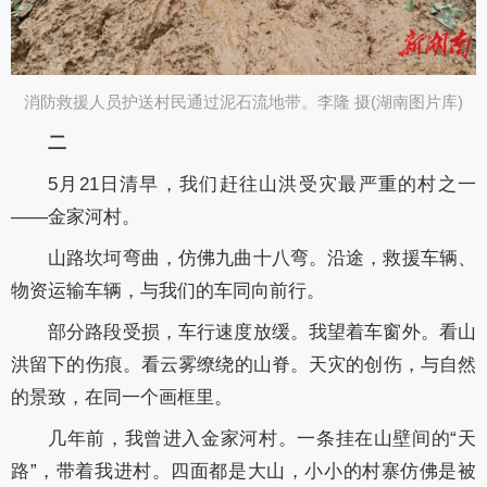
消防救援人员护送村民通过泥石流地带。李隆 摄(湖南图片库)​
二
5月21日清早，我们赶往山洪受灾最严重的村之一
——金家河村。
山路坎坷弯曲，仿佛九曲十八弯。沿途，救援车辆、
物资运输车辆，与我们的车同向前行。
部分路段受损，车行速度放缓。我望着车窗外。看山
洪留下的伤痕。看云雾缭绕的山脊。天灾的创伤，与自然
的景致，在同一个画框里。
几年前，我曾进入金家河村。一条挂在山壁间的“天
路”，带着我进村。四面都是大山，小小的村寨仿佛是被