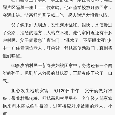
耀片区隔着一座山——侯家岭。他正值学校放月假回家，
突遇山洪。父亲舒照普便喊上他一起去附近大坝看水情。
父子俩来到大坝边，发现河水猛涨。很快，水便漫过
了公路，湍急的地方，人站立不稳。他们家附近还有十多
户村民。父子俩紧急连夜敲门：“涨水了，不要睡太死!”其
中一户住着两位老人，耳朵背，舒梽高使劲敲门，直到将
他们唤醒。
60多岁的村民王新春夫妇被困家中，身边还有一个两
岁的孙子。见到前来救援的舒梽高，王新春终于松了一口
气。
担心发生地质灾害，5月20日中午，父子俩做好准
备，带着村民转移。舒梽高和村里另外一名年轻人邹享鑫
拖来树木搭成临时桥梁，过河接应对岸被困的老人、小
孩。