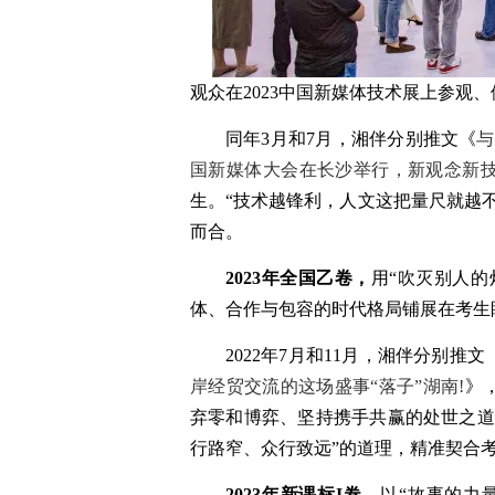
观众在2023中国新媒体技术展上参观、
同年3月和7月，湘伴分别推文《
与
国新媒体大会在长沙举行，新观念新
生。“技术越锋利，人文这把量尺就越
而合。
2023年全国乙卷，
用“吹灭别人的
体、合作与包容的时代格局铺展在考生
2022年7月和11月，湘伴分别推文
岸经贸交流的这场盛事“落子”湖南!
》
弃零和博弈、坚持携手共赢的处世之道
行路窄、众行致远”的道理，精准契合
2023年新课标I卷，
以“故事的力