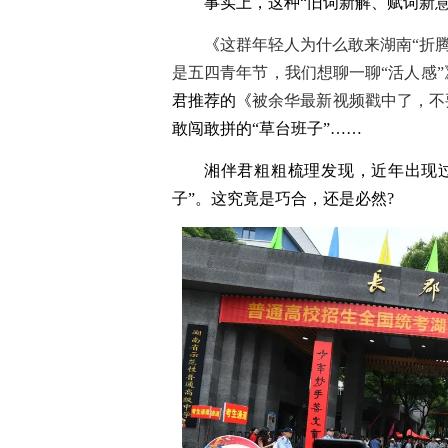
事实上，这种“旧词新解、赋词新
《
这群年轻人为什么敢来湖南“折腾
是五四青年节，我们想聊一聊“活人感”
君推荐的《
被余华最新视频戳中了，不
敢闯敢拼的“草台班子”……
湘伴君粗粗梳理发现，近年出现过
子”。这究竟是巧合，还是必然?