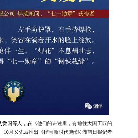
匠艾爱国等人，在《
他们的讲述里，有通往大国工匠的
。10月又先后推出《
抒写新时代!听6位湖南日报记者