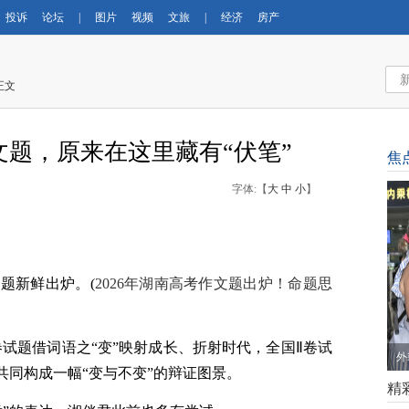
投诉
论坛
|
图片
视频
文旅
|
经济
房产
正文
题，原来在这里藏有“伏笔”
焦
字体:【
大
中
小
】
文题新鲜出炉。(
2026年湖南高考作文题出炉！命题思
试题借词语之“变”映射成长、折射时代，全国Ⅱ卷试
【
共同构成一幅“变与不变”的辩证图景。
育
精