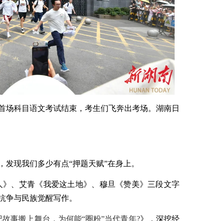
考首场科目语文考试结束，考生们飞奔出考场。湖南日
，发现我们多少有点“押题天赋”在身上。
人》、艾青《我爱这土地》、穆旦《赞美》三段文字
抗争与民族觉醒写作。
纪故事搬上舞台，为何能“圈粉”当代青年?
》，深挖经