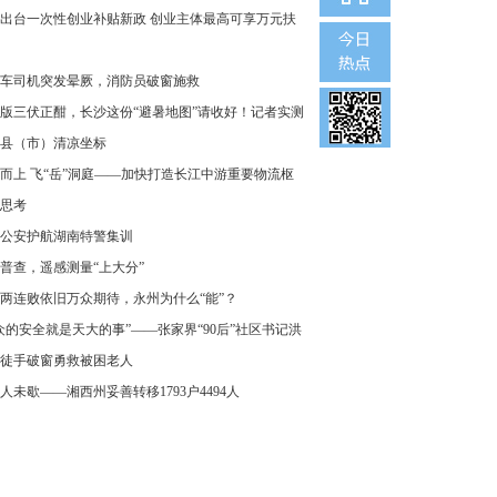
出台一次性创业补贴新政 创业主体最高可享万元扶
车司机突发晕厥，消防员破窗施救
版三伏正酣，长沙这份“避暑地图”请收好！记者实测
县（市）清凉坐标
而上 飞“岳”洞庭——加快打造长江中游重要物流枢
思考
公安护航湖南特警集训
普查，遥感测量“上大分”
两连败依旧万众期待，永州为什么“能”？
众的安全就是天大的事”——张家界“90后”社区书记洪
徒手破窗勇救被困老人
人未歇——湘西州妥善转移1793户4494人