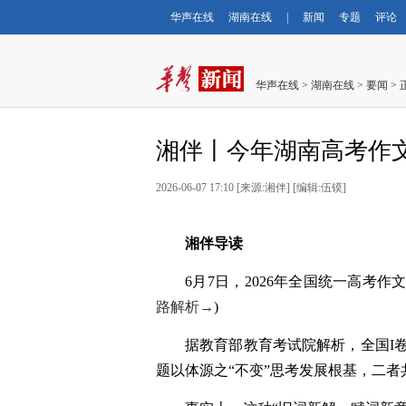
华声在线
湖南在线
|
新闻
专题
评论
华声在线
>
湖南在线
>
要闻
> 
湘伴丨今年湖南高考作文
2026-06-07 17:10
[
来源:湘伴
] [
编辑:伍镆
]
湘伴导读
6月7日，2026年全国统一高考作
路解析→
)
据教育部教育考试院解析，全国I卷
题以体源之“不变”思考发展根基，二者