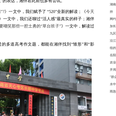
意”的表达，湘伴君此前也多有尝试。
湖南
”?
》一文中，我们赋予了 “520”全新的解读；《
今天
持
》一文中，我们还聊过“活人感”最真实的样子；湘伴
网约
要嘲笑那些一腔土勇的“草台班子”
》一文中，解读过
加长
九区
沿江
的多道高考作文题，都能在湘伴找到“雏形”和“影
纽的
岳阳
农业
开局
“群
水中
雨急