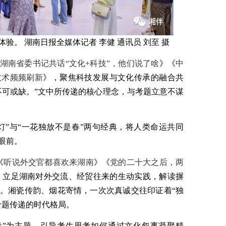
体验。 湖南日报全媒体记者 李健 通讯员 刘至 摄
湖南省委书记共话“文化+科技”，他们说了啥
》《
中
技术频频刷新
》，聚焦科技发展与文化传承的融合共
不可或缺。”文中所传递的核心理念，与考题立意不谋
灯”与“一花独放不是春”两句经典，将人类命运共同
眼前。
《
听说外交官都喜欢来湖南
》《
党的二十大之后，两
，立足湖南对外交流、经贸往来的生动实践，解读摒
。湘瓷传韵、烟花寄情，一次次真诚交往印证着“独
考题传递的时代格局。
量”为主题，引导考生思考如何通过文化叙事凝聚精