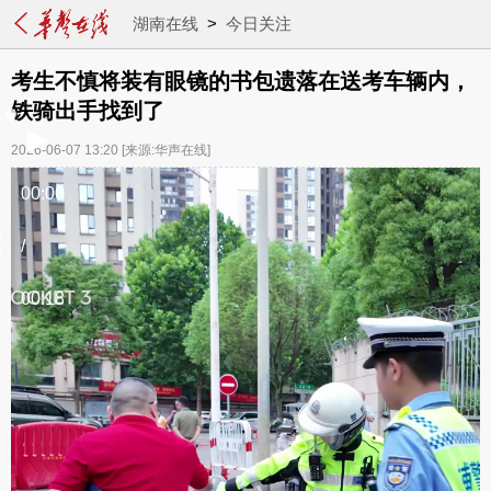
湖南在线
>
今日关注
考生不慎将装有眼镜的书包遗落在送考车辆内，
铁骑出手找到了
2026-06-07 13:20
[来源:华声在线]
00:00
/
00:18