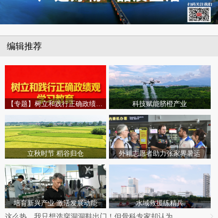
编辑推荐
【专题】树立和践行正确政绩观学习教育
科技赋能脐橙产业
立秋时节 稻谷归仓
外籍志愿者助力张家界暑运
培育新兴产业 激活发展动能
水域救援练精兵
这么热，我只想选穿洞洞鞋出门！但骨科专家却认为……