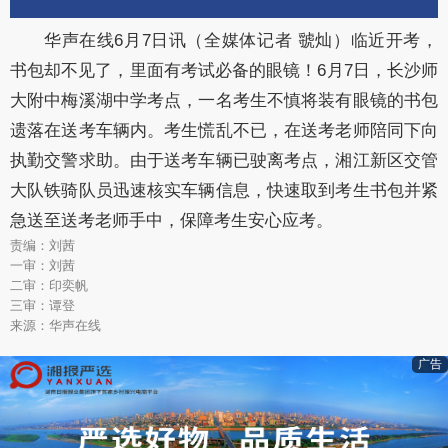
华声在线6月7日讯（全媒体记者 虢灿
）
临近开考，
书包却不见了，里面有考试必备的眼镜！6月7日，长沙师
大附中梅溪湖中学考点，一名考生不慎将装有眼镜的书包
遗落在送考车辆内。考生慌乱不已，在送考老师陪同下向
执勤交警求助。由于送考车辆已驶离考点，湘江新区交管
大队铁骑队员迅速核实车辆信息，快速取到考生书包并紧
急送至送考老师手中，保障考生安心应考。
责编：刘茜
一审：刘茜
二审：印奕帆
三审：谭登
来源：华声在线
广告