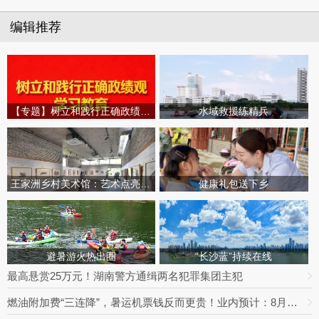
编辑推荐
【专题】树立和践行正确政绩观学习教育
水域救援练精兵
王家洲乡村美术馆：艺术点亮田园乡村
健康礼包送下乡
避暑游火热出圈
“长沙蓝”持续在线
最高悬赏25万元！湖南警方通缉两名犯罪集团主犯
燃油附加费“三连降”，暑运机票钱反而更贵！业内预计：8月下旬将迎回落拐点