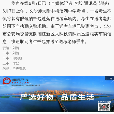
华声在线6月7日讯（全媒体记者 李毅 通讯员 胡锐）
6月7日上午，长沙师大附中梅溪湖中学考点，一名考生不
慎将装有眼镜的书包遗落在送考车辆内。考生在送考老师
陪同下向执勤交警求助。由于送考车辆已驶离考点，长沙
市公安局交管支队湘江新区大队铁骑队员迅速核实车辆信
息，快速取到考生书包并送至送考老师手中。
责编：刘茜
一审：刘茜
二审：印奕帆
三审：谭登
来源：华声在线
广告