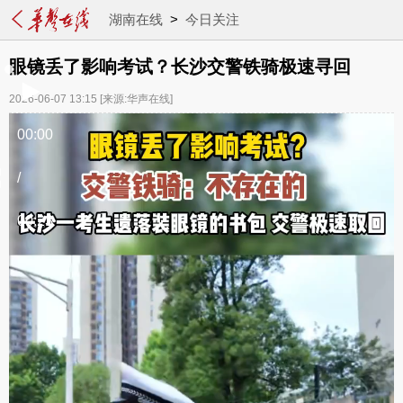
湖南在线
>
今日关注
眼镜丢了影响考试？长沙交警铁骑极速寻回
2026-06-07 13:15
[来源:华声在线]
00:00
/
00:23