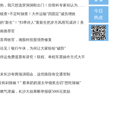
热，我只想选穿洞洞鞋出门！但骨科专家却认为……
核查+不定时抽查！大件运输“四固定”减负增效
的“新生”！“扫帚诗人”黄新生把岁月风雨写成诗丨美
南推荐官
首周收官，湘股科技股强势修复
论见丨银行午休，为何让大家纷纷“破防”
停运免费退票有讲究！联程、单程车票操作方式大不
末长沙有两场演唱会，这些路段有交通管制
没有剁辣椒？” 蔡皋奶奶渥太华领奖念叨“想吃辣椒”
燃气泄漏，长沙大叔果断举报获5000元奖励