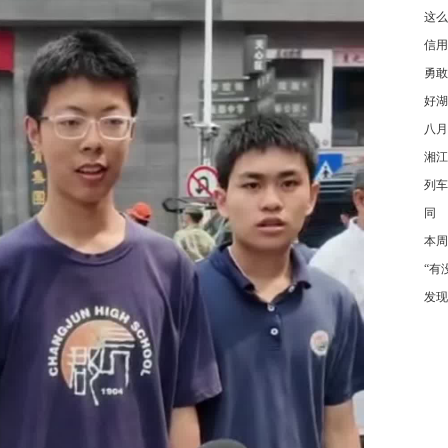
这么
信用
勇敢
好湖
八月
湘江
列车
同
本周
“有
发现