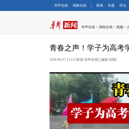
华声在线
湖南在线
|
新闻
专题
评论
华声在线
>
湖南在线
>
视频
> 
青春之声！学子为高考
2026-06-07 13:13
[
来源:华声在线
] [
编辑:刘茜
]