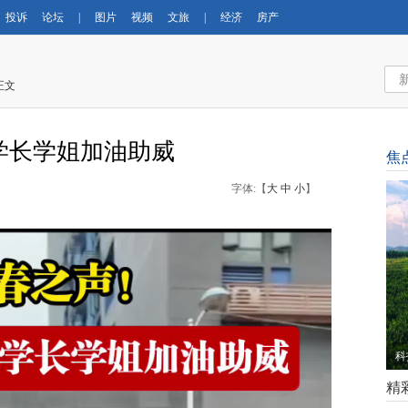
投诉
论坛
|
图片
视频
文旅
|
经济
房产
正文
学长学姐加油助威
焦
字体:【
大
中
小
】
科
精