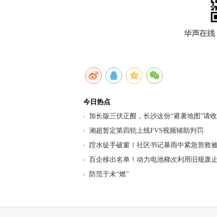
今日热点
加长版三伏正酣，长沙这份“避暑地图”请
九区县（市）清凉坐标
湘超暂定第四轮上线FVS视频辅助判罚
蹚水徒手破窗！社区书记暴雨中紧急营救
百企移出名单！动力电池梯次利用旧规废止
行业迎来强监管洗牌
防范于未“燃”