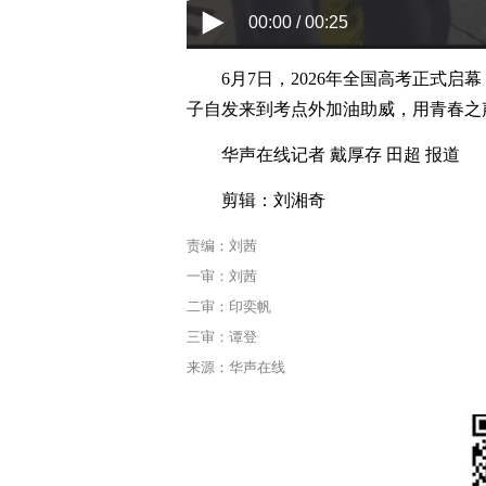
00:00 / 00:25
6月7日，2026年全国高考正式
子自发来到考点外加油助威，用青春之
华声在线记者 戴厚存 田超 报道
剪辑：刘湘奇
责编：刘茜
一审：刘茜
二审：印奕帆
三审：谭登
来源：华声在线