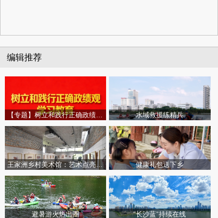
编辑推荐
【专题】树立和践行正确政绩观学习教育
水域救援练精兵
王家洲乡村美术馆：艺术点亮田园乡村
健康礼包送下乡
避暑游火热出圈
“长沙蓝”持续在线