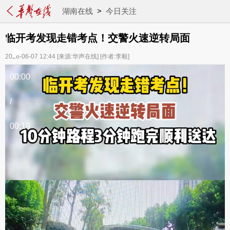
湖南在线
>
今日关注
临开考发现走错考点！交警火速逆转局面
2026-06-07 12:44
[来源:华声在线]
[作者:李毅]
00:00
/
00:19