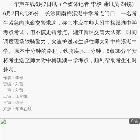
华声在线6月7日讯（全媒体记者 李毅 通讯员 胡锐）
6月7日8点35分，长沙周南梅溪湖中学考点门口，一名考
生紧急向执勤交警求助，称其本应在师大附中梅溪湖中学
考点考试，但不慎走错考点。湘江新区交管大队第一时间
调度现场铁骑警力，火速护送考生赶往师大附中梅溪湖中
学。原本十分钟的路程，铁骑疾驰三分钟，8点38分平安
将考生送至师大附中梅溪湖中学考点，顺利帮助考生准时
赴考。
作者：李毅
责编：刘茜
一审：刘茜
二审：印奕帆
三审：谭登
来源：华声在线
广告