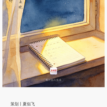
策划丨夏似飞