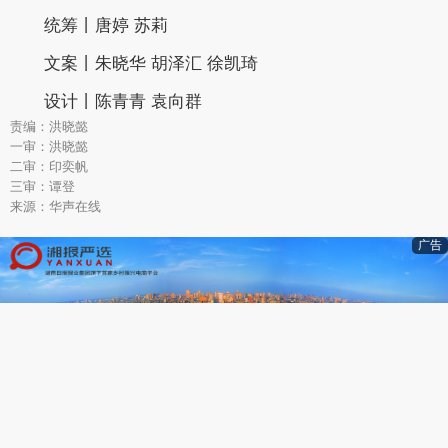
统筹丨唐婷 苏莉
文案丨朱晓华 胡泽汇 徐凯琦
设计丨陈青青 袁向群
责编：洪晓懿
一审：洪晓懿
二审：印奕帆
三审：谭登
来源：华声在线
广告
编辑推荐