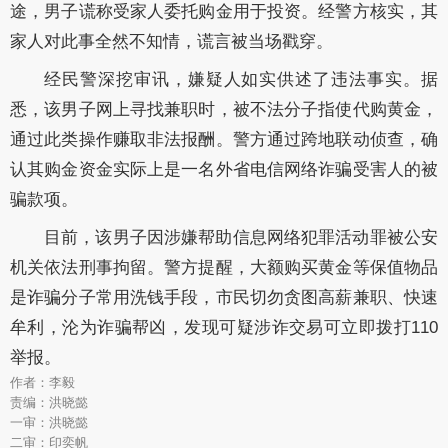
途，男子谎称受家人委托购金用于投资。经警方核实，其
家人对此事全然不知情，谎言被当场戳穿。
经民警深挖审讯，嫌疑人如实供述了违法事实。据
悉，该男子网上寻找兼职时，被不法分子指使代购黄金，
通过此类操作赚取非法报酬。警方通过跨地联动侦查，确
认其购金资金实际上是一名外省电信网络诈骗受害人的被
骗款项。
目前，该男子因涉嫌帮助信息网络犯罪活动罪被公安
机关依法刑事拘留。警方提醒，大额购买黄金等保值物品
是诈骗分子常用洗钱手段，市民切勿贪图高薪兼职、快速
牟利，沦为诈骗帮凶，发现可疑涉诈交易可立即拨打110
举报。
作者：李毅
责编：洪晓懿
一审：洪晓懿
二审：印奕帆