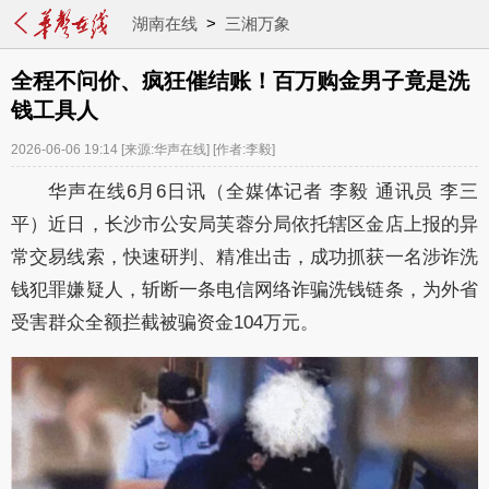
湖南在线
>
三湘万象
全程不问价、疯狂催结账！百万购金男子竟是洗
钱工具人
2026-06-06 19:14
[来源:华声在线]
[作者:李毅]
华声在线6月6日讯（全媒体记者 李毅 通讯员 李三
平）近日，长沙市公安局芙蓉分局依托辖区金店上报的异
常交易线索，快速研判、精准出击，成功抓获一名涉诈洗
钱犯罪嫌疑人，斩断一条电信网络诈骗洗钱链条，为外省
受害群众全额拦截被骗资金104万元。