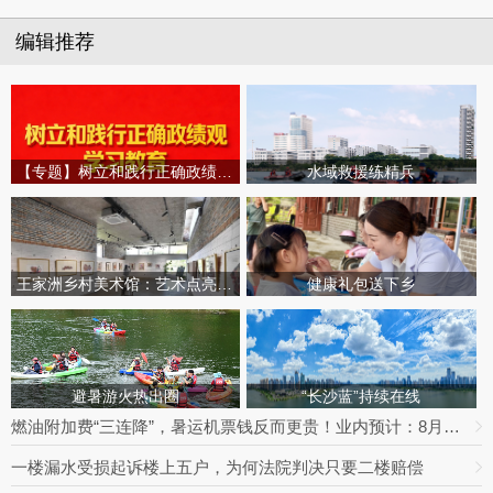
编辑推荐
【专题】树立和践行正确政绩观学习教育
水域救援练精兵
王家洲乡村美术馆：艺术点亮田园乡村
健康礼包送下乡
避暑游火热出圈
“长沙蓝”持续在线
燃油附加费“三连降”，暑运机票钱反而更贵！业内预计：8月下旬将迎回落拐点
一楼漏水受损起诉楼上五户，为何法院判决只要二楼赔偿