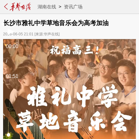
湖南在线
>
资讯广场
长沙市雅礼中学草地音乐会为高考加油
2026-06-05 21:01
[来源:华声在线]
00:00
/
01:51