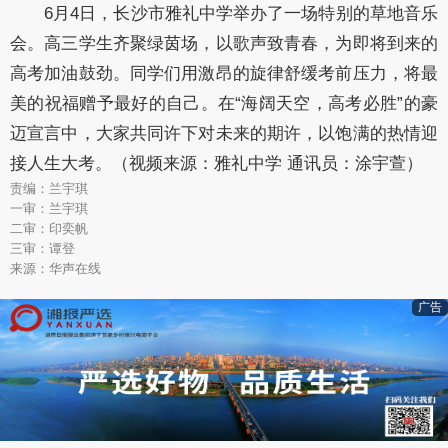
6月4日，长沙市雅礼中学举办了一场特别的草地音乐
会。高三学生齐聚绿茵场，以歌声致青春，为即将到来的
高考加油鼓劲。同学们用激昂的旋律舒缓考前压力，将最
美的祝福赠予最好的自己。在“海阔天空，高考必胜”的豪
迈宣言中，大家共同许下对未来的期许，以饱满的热情迎
接人生大考。（视频来源：雅礼中学 通讯员：涂宇萱）
责编：兰宇琪
一审：兰宇琪
二审：印奕帆
三审：谭登
来源：华声在线
广告